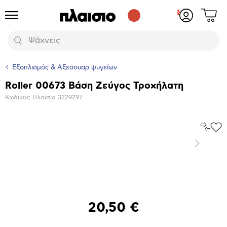
Δες
Προϊόντα
Σύνδεση
το
ή
καλάθι
εγγραφή
Αναζήτηση
σου
Εξοπλισμός & Αξεσουαρ ψυγείων
Roller 00673 Βάση Ζεύγος Τροχήλατη
Βασικά
Κωδικός Πλαίσιο
3229297
χαρακτηριστικά
Σύγκρ
Προ
το
στα
Επόμενο
Αγα
Μεγέθυνση
φωτογραφίας
Επόμενο
20,50 €