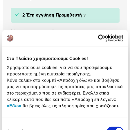
2 Έτη εγγύηση Προμηθευτή
Πληροφορίες
Χαρακτηριστικά
Διαστάσεις (ΥxΠxΒ):
37 - 62 cm
Χρώμα:
Inox
Στο Πλαίσιο χρησιμοποιούμε Cookies!
Χρησιμοποιούμε cookies, για να σου προσφέρουμε
προσωποποιημένη εμπειρία περιήγησης.
Αναλυτική
Κάνε «κλικ» στο κουμπί
«Αποδοχή όλων»
και βοήθησέ
Αναλυτική παρουσίαση
μας να προσαρμόσουμε τις προτάσεις μας αποκλειστικά
παρουσίαση
στο περιεχόμενο που σε ενδιαφέρει. Εναλλακτικά
κλίκαρε αυτά που θες και πάτα
«Αποδοχή επιλογών»
!
Προδιαγραφές
Χαρακτηριστικά
«Εδώ»
θα βρεις όλες τις πληροφορίες που χρειάζεσαι.
προϊόντος
Αξιολογήσεις
Αξιολογήσεις
Επιλογή