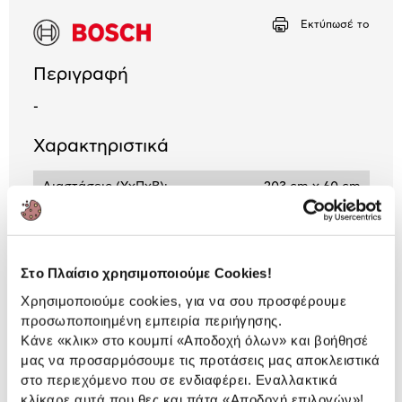
Εκτύπωσέ το
Αριθμός δόσεων
Ποσό/Μήνα
20,83 €
Περιγραφή
-
Χαρακτηριστικά
Διαστάσεις (ΥxΠxΒ):
203 cm x 60 cm
Χρώμα:
Espresso brown
Στο Πλαίσιο χρησιμοποιούμε Cookies!
Προδιαγραφές
Χρησιμοποιούμε cookies, για να σου προσφέρουμε
Χαρακτηριστικά
προσωποποιημένη εμπειρία περιήγησης.
προϊόντος
Κάνε «κλικ» στο κουμπί
«Αποδοχή όλων»
και βοήθησέ
Αξιολογήσεις
μας να προσαρμόσουμε τις προτάσεις μας αποκλειστικά
Αξιολογήσεις
στο περιεχόμενο που σε ενδιαφέρει. Εναλλακτικά
κλίκαρε αυτά που θες και πάτα
«Αποδοχή επιλογών»
!