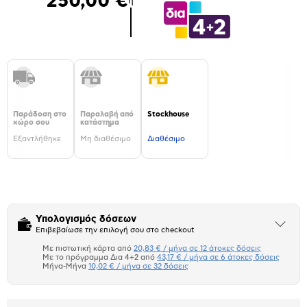
250,00 €
ή
Παράδοση στο
Παραλαβή από
Stockhouse
χώρο σου
κατάστημα
Εξαντλήθηκε
Μη διαθέσιμο
Διαθέσιμο
Υπολογισμός δόσεων
Άνοιξε
Επιβεβαίωσε την επιλογή σου στο checkout
το
μπλοκ
Με πιστωτική κάρτα από
20,83 € / μήνα σε 12 άτοκες δόσεις
Πιστωτική κάρτα
Με το πρόγραμμα Δια 4+2 από
43,17 € / μήνα σε 6 άτοκες δόσεις
Μήνα-Μήνα
10,02 € / μήνα σε 32 δόσεις
Πλαίσιο δια 4+2
Μήνα Μήνα