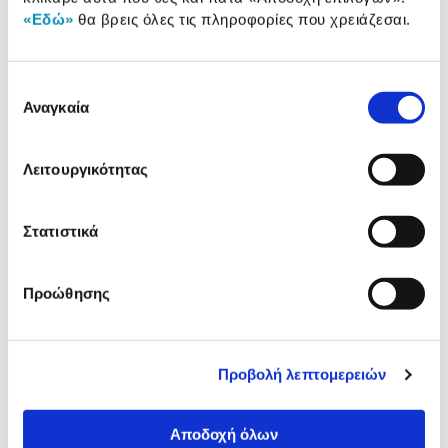
«Εδώ»
θα βρεις όλες τις πληροφορίες που χρειάζεσαι.
Διαλέξαμε ένα - ένα τα TOP
SELLERS της κατηγορίας «Ψυγεία
& Συντήρηση» και στα
Επιλογή
παρουσιάζουμε
Αναγκαία
συγκατάθεσης
Λειτουργικότητας
Στατιστικά
Προώθησης
Bosch KGN49XIEA
Bosch KGN36NLEA
Ψυγειοκαταψύκτης Inox Anti-
Ψυγειοκαταψύκτης Inox
finger
Προβολή λεπτομερειών
869,00€
569,00€
799,00€
539,00€
Αποδοχή όλων
Προσθήκη
Προσθήκη