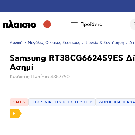
Προϊόντα
Αρχική
Μεγάλες Οικιακές Συσκευές
Ψυγεία & Συντήρηση
Δί
Samsung RT38CG6624S9ES Δί
Βασικά
Ασημί
χαρακτηριστικά
Κωδικός Πλαίσιο
4357760
SALES
10 ΧΡΟΝΙΑ ΕΓΓΥΗΣΗ ΣΤΟ ΜΟΤΕΡ
ΔΩΡΟΕΠΙΤΑΓΗ ΑΝΑ
Επόμενο
E
Μεγέθ
φωτογ