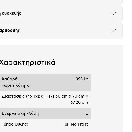
17,75 €
το
μπλοκ
 συσκευής
Άνοιξε
το
μπλοκ
παράδοσης
Άνοιξε
το
μπλοκ
Χαρακτηριστικά
Καθαρή
393 Lt
χωρητικότητα
Διαστάσεις (ΥxΠxΒ):
171,50 cm x 70 cm x
67,20 cm
Ενεργειακή κλάση:
E
Τύπος ψύξης:
Full No Frost