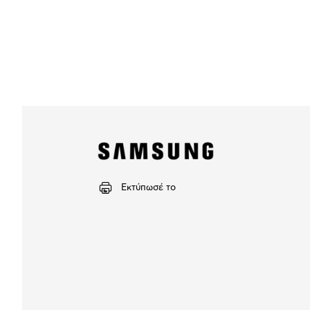
Εκτύπωσέ το