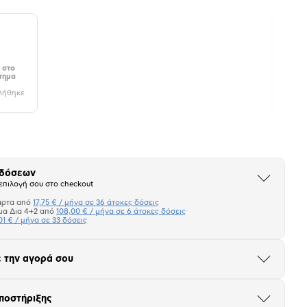
 στο
τημα
λήθηκε
 δόσεων
Άνοιξε
επιλογή σου στο checkout
το
μπλοκ
άρτα από
17,75 € / μήνα σε 36 άτοκες δόσεις
Πιστωτική κάρτα
μα Δια 4+2 από
108,00 € / μήνα σε 6 άτοκες δόσεις
01 € / μήνα σε 33 δόσεις
Πλαίσιο δια 4+2
 την αγορά σου
Μήνα Μήνα
Άνοιξε
το
μπλοκ
σεων
Ποσό/Μήνα
ποστήριξης
Άνοιξε