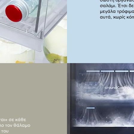
σωστή οργάνωση
σαλάμι. Έτσι δε
μεγάλα τρόφιμα
αυτά, χωρίς κόπ
ται» σε κάθε
λο τον θάλαμο
 του