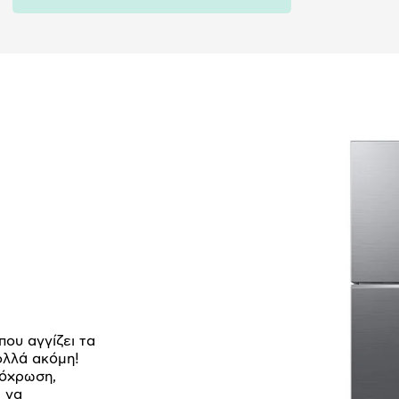
ου αγγίζει τα
ολλά ακόμη!
απόχρωση,
ι να