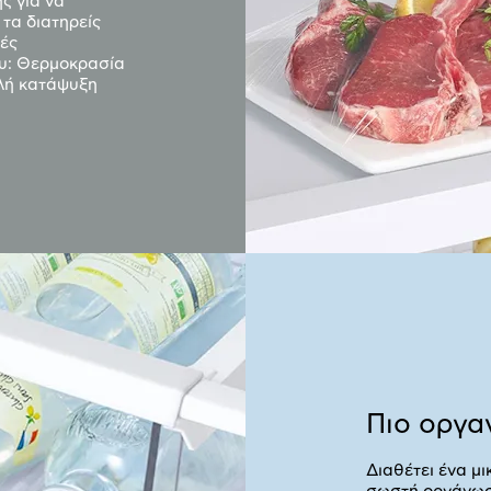
ς για να
 τα διατηρείς
κές
ου: Θερμοκρασία
αλή κατάψυξη
Πιο οργα
Διαθέτει ένα μι