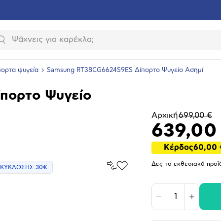
Αναζήτηση
πορτα ψυγεία
Samsung RT38CG6624S9ES Δίπορτο Ψυγείο Ασημί
πορτο Ψυγείο
Αρχική
699,00 €
639,00
Κέρδος
60,00 
Σύγκρινέ
Δες το εκθεσιακό προϊ
ΚΥΚΛΩΣΗΣ 30€
Προσθήκη
το
στα
Αγαπημένα
υνση
ραφίας
Μείωση
Αύξηση