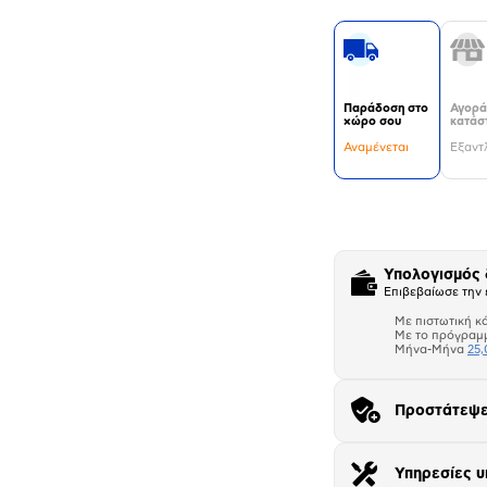
Παράδοση στο
Αγορά
χώρο σου
κατάσ
Αναμένεται
Εξαντ
Δεν
υπάρχουν
επιπλέον
πληροφορίες.
Υπολογισμός
Επιβεβαίωσε την 
Με πιστωτική κ
Με το πρόγραμ
Μήνα-Μήνα
25,
Προστάτεψε
Αριθμός δό
Υπηρεσίες υ