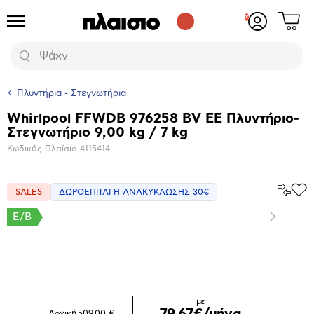
Δες
Προϊόντα
Σύνδεση
το
ή
καλάθι
εγγραφή
Αναζήτηση
σου
Πλυντήρια - Στεγνωτήρια
Whirlpool FFWDB 976258 BV EE Πλυντήριο-
Βασικά
Στεγνωτήριο 9,00 kg / 7 kg
χαρακτηριστικά
Κωδικός Πλαίσιο
4115414
Σύγκρ
SALES
ΔΩΡΟΕΠΙΤΑΓΗ ΑΝΑΚΥΚΛΩΣΗΣ 30€
Προ
το
στα
Αγα
E/B
Επόμενο
Μεγέθυνση
φωτογραφίας
Επόμενο
με
79,67€/μήνα
Αρχική
509,00 €