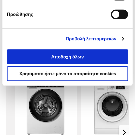
Αναλυτική παρουσίαση
παρουσίαση
Προώθησης
Προδιαγραφές
Χαρακτηριστικά
προϊόντος
Αξιολογήσεις
Προβολή λεπτομερειών
Αξιολογήσεις
Αποδοχή όλων
Δες τι κλίκαραν όσοι είδαν το ίδιο
προϊόν με εσένα!
Χρησιμοποιήστε μόνο τα απαραίτητα cookies