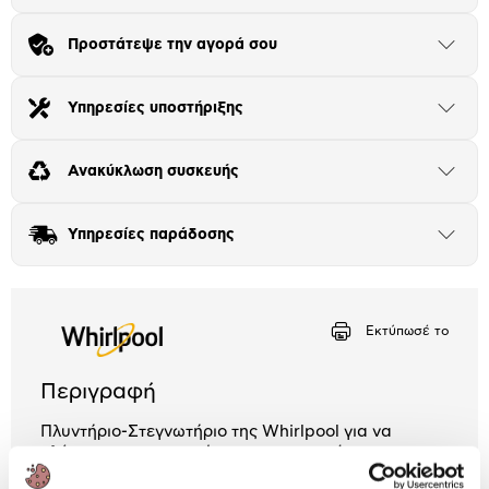
Πλαίσιο δια 4+2
Προστάτεψε την αγορά σου
Μήνα Μήνα
Άνοιξε
το
μπλοκ
Αριθμός δόσεων
Ποσό/Μήνα
Υπηρεσίες υποστήριξης
Άνοιξε
19,54 €
το
μπλοκ
Ανακύκλωση συσκευής
Άνοιξε
το
μπλοκ
Υπηρεσίες παράδοσης
Άνοιξε
το
μπλοκ
Εκτύπωσέ το
Περιγραφή
Πλυντήριο-Στεγνωτήριο της Whirlpool για να
πλύνεις και να στεγνώσεις τα αγαπημένα σου
υφάσματα. Με χωρητικότητα πλύσης 9kg και