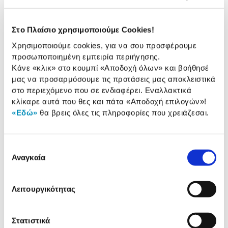
στεγνώματος 7kg, θα γίνει ο καλύτερος σύμμαχος
στην φροντίδα των ρούχων!
Στο Πλαίσιο χρησιμοποιούμε Cookies!
2 έτη στη συσκευή & 10 έτη στο μοτέρ
Χρησιμοποιούμε cookies, για να σου προσφέρουμε
εγγύηση Προμηθευτή
Πληροφορίες
προσωποποιημένη εμπειρία περιήγησης.
Κάνε «κλικ» στο κουμπί
«Αποδοχή όλων»
και βοήθησέ
μας να προσαρμόσουμε τις προτάσεις μας αποκλειστικά
Χαρακτηριστικά
στο περιεχόμενο που σε ενδιαφέρει. Εναλλακτικά
κλίκαρε αυτά που θες και πάτα
«Αποδοχή επιλογών»
!
Χωρητικότητα Πλύσης:
9 kg
«Εδώ»
θα βρεις όλες τις πληροφορίες που χρειάζεσαι.
Χωρητικότητα
7 kg
Στεγνώματος:
Επιλογή
Στροφές (ταχύτητα
1.600 rpm
Αναγκαία
συγκατάθεσης
στυψίματος):
Ενεργειακή κλάση:
E/B
Λειτουργικότητας
Στατιστικά
Αναλυτική