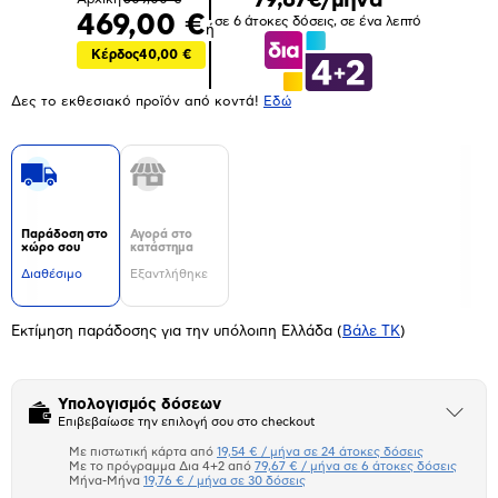
469,00 €
σε 6 άτοκες δόσεις, σε ένα λεπτό
ή
Κέρδος
40,00 €
Δες το εκθεσιακό προϊόν από κοντά!
Eδώ
Παράδοση στο
Αγορά στο
χώρο σου
κατάστημα
Διαθέσιμο
Εξαντλήθηκε
Εκτίμηση παράδοσης για την υπόλοιπη Ελλάδα
(
Βάλε ΤΚ
)
Υπολογισμός δόσεων
Άνοιξε
Επιβεβαίωσε την επιλογή σου στο checkout
το
μπλοκ
Με πιστωτική κάρτα από
19,54 € / μήνα σε 24 άτοκες δόσεις
Πιστωτική κάρτα
Με το πρόγραμμα Δια 4+2 από
79,67 € / μήνα σε 6 άτοκες δόσεις
Μήνα-Μήνα
19,76 € / μήνα σε 30 δόσεις