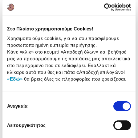
προγράμματα!
5 Έτη εγγύηση Προμηθευτή
Πληροφορίες
Στο Πλαίσιο χρησιμοποιούμε Cookies!
Χαρακτηριστικά
Χρησιμοποιούμε cookies, για να σου προσφέρουμε
προσωποποιημένη εμπειρία περιήγησης.
Αριθμός Σερβίτσιων:
11 Τεμ.
Κάνε «κλικ» στο κουμπί
«Αποδοχή όλων»
και βοήθησέ
μας να προσαρμόσουμε τις προτάσεις μας αποκλειστικά
Ενεργειακή κλάση:
C
στο περιεχόμενο που σε ενδιαφέρει. Εναλλακτικά
κλίκαρε αυτά που θες και πάτα
«Αποδοχή επιλογών»
!
Αριθμός προγραμμάτων:
9
«Εδώ»
θα βρεις όλες τις πληροφορίες που χρειάζεσαι.
Αναλυτική
Επιλογή
Αναλυτική παρουσίαση
Αναγκαία
συγκατάθεσης
παρουσίαση
Προδιαγραφές
Χαρακτηριστικά
Λειτουργικότητας
προϊόντος