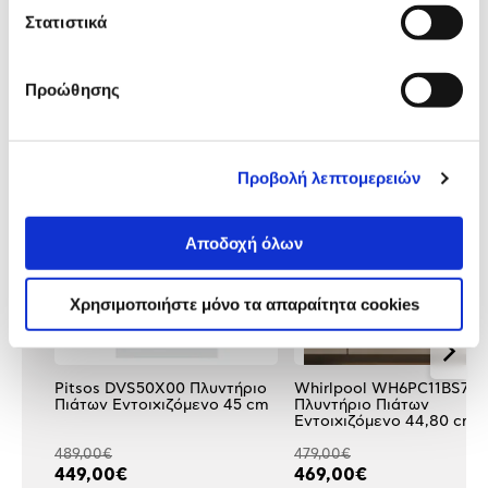
Αξιολογήσεις
Στατιστικά
Αξιολογήσεις
Προώθησης
Κάτι μας λέει πως τα παρακάτω
προϊόντα σε ενδιαφέρουν!
Προβολή λεπτομερειών
Αποδοχή όλων
Χρησιμοποιήστε μόνο τα απαραίτητα cookies
Pitsos DVS50X00 Πλυντήριο
Whirlpool WH6PC11BS7A
Πιάτων Εντοιχιζόμενο 45 cm
Πλυντήριο Πιάτων
Εντοιχιζόμενο 44,80 cm
489,00€
479,00€
449,00€
469,00€