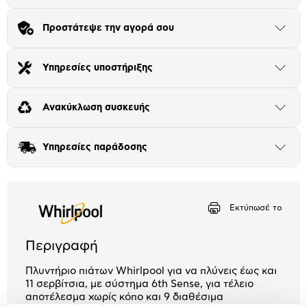
Πλαίσιο δια 4+2
Προστάτεψε την αγορά σου
Μήνα Μήνα
Άνοιξε
το
μπλοκ
Αριθμός δόσεων
Ποσό/Μήνα
Υπηρεσίες υποστήριξης
Άνοιξε
19,54 €
το
μπλοκ
Ανακύκλωση συσκευής
Άνοιξε
το
μπλοκ
Υπηρεσίες παράδοσης
Άνοιξε
το
μπλοκ
Εκτύπωσέ το
Περιγραφή
Πλυντήριο πιάτων Whirlpool για να πλύνεις έως και
11 σερβίτσια, με σύστημα 6th Sense, για τέλειο
αποτέλεσμα χωρίς κόπο και 9 διαθέσιμα