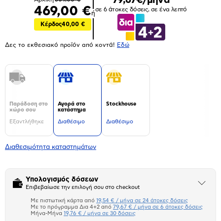
469,00 €
σε 6 άτοκες δόσεις, σε ένα λεπτό
ή
Κέρδος
40,00 €
Δες το εκθεσιακό προϊόν από κοντά!
Eδώ
Παράδοση στο
Αγορά στο
Stockhouse
χώρο σου
κατάστημα
Εξαντλήθηκε
Διαθέσιμο
Διαθέσιμο
Διαθεσιμότητα καταστημάτων
Υπολογισμός δόσεων
Άνοιξε
Επιβεβαίωσε την επιλογή σου στο checkout
το
μπλοκ
Με πιστωτική κάρτα από
19,54 € / μήνα σε 24 άτοκες δόσεις
Πιστωτική κάρτα
Με το πρόγραμμα Δια 4+2 από
79,67 € / μήνα σε 6 άτοκες δόσεις
Μήνα-Μήνα
19,76 € / μήνα σε 30 δόσεις