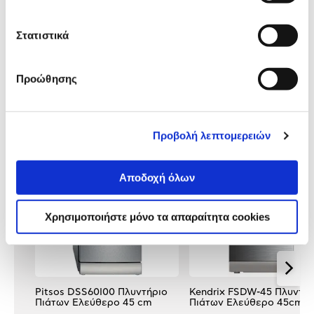
Προδιαγραφές
Χαρακτηριστικά
προϊόντος
Στατιστικά
Αξιολογήσεις
Αξιολογήσεις
Προώθησης
Δες τι κλίκαραν όσοι είδαν το ίδιο
προϊόν με εσένα!
Προβολή λεπτομερειών
Αποδοχή όλων
Χρησιμοποιήστε μόνο τα απαραίτητα cookies
Pitsos DSS60I00 Πλυντήριο
Kendrix FSDW-45 Πλυντήρ
Πιάτων Ελεύθερο 45 cm
Πιάτων Ελεύθερο 45cm