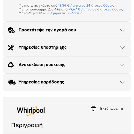
το
μπλοκ
Με πιστωτική κάρτα από
19,54 € / μήνα σε 24 άτοκες δόσεις
Πιστωτική κάρτα
Με το πρόγραμμα Δια 4+2 από
79,67 € / μήνα σε 6 άτοκες δόσεις
Μήνα-Μήνα
19,76 € / μήνα σε 30 δόσεις
Πλαίσιο δια 4+2
Προστάτεψε την αγορά σου
Μήνα Μήνα
Άνοιξε
το
μπλοκ
Αριθμός δόσεων
Ποσό/Μήνα
Υπηρεσίες υποστήριξης
Άνοιξε
19,54 €
το
μπλοκ
Ανακύκλωση συσκευής
Άνοιξε
το
μπλοκ
Υπηρεσίες παράδοσης
Άνοιξε
το
μπλοκ
Εκτύπωσέ το
Περιγραφή