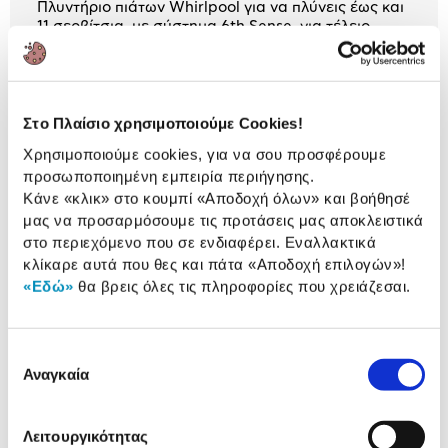
Πλυντήριο πιάτων Whirlpool για να πλύνεις έως και
11 σερβίτσια, με σύστημα 6th Sense, για τέλειο
αποτέλεσμα χωρίς κόπο και 9 διαθέσιμα
προγράμματα!
2 Έτη εγγύηση Προμηθευτή
Στο Πλαίσιο χρησιμοποιούμε Cookies!
Πληροφορίες
Χρησιμοποιούμε cookies, για να σου προσφέρουμε
προσωποποιημένη εμπειρία περιήγησης.
Χαρακτηριστικά
Κάνε «κλικ» στο κουμπί
«Αποδοχή όλων»
και βοήθησέ
μας να προσαρμόσουμε τις προτάσεις μας αποκλειστικά
Αριθμός Σερβίτσιων:
11 Τεμ.
στο περιεχόμενο που σε ενδιαφέρει. Εναλλακτικά
Ενεργειακή κλάση:
C
κλίκαρε αυτά που θες και πάτα
«Αποδοχή επιλογών»
!
«Εδώ»
θα βρεις όλες τις πληροφορίες που χρειάζεσαι.
Αριθμός προγραμμάτων:
9
Επιλογή
Αναγκαία
συγκατάθεσης
Αναλυτική
Αναλυτική παρουσίαση
παρουσίαση
Λειτουργικότητας