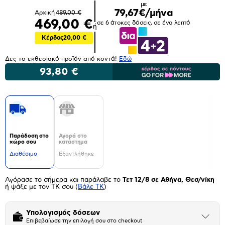
με
79,67€/μήνα
Αρχική
489,00 €
469,00 €
σε 6 άτοκες δόσεις, σε ένα λεπτό
ή
Κέρδος
20,00 €
Δες το εκθεσιακό προϊόν από κοντά!
Eδώ
93,80 €
Παράδοση στο
Αγορά στο
χώρο σου
κατάστημα
Διαθέσιμο
Εξαντλήθηκε
Αγόρασε το σήμερα και παράλαβε το
Τετ 12/8 σε Αθήνα, Θεσ/νίκη
ή ψάξε με τον ΤΚ σου
(
Βάλε ΤΚ
)
Υπολογισμός δόσεων
Άνοιξε
Επιβεβαίωσε την επιλογή σου στο checkout