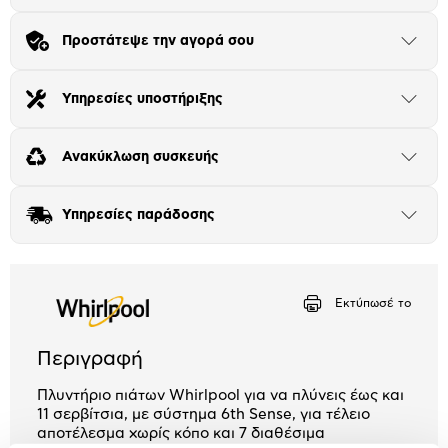
Πλαίσιο δια 4+2
Προστάτεψε την αγορά σου
Μήνα Μήνα
Άνοιξε
το
μπλοκ
Αριθμός δόσεων
Ποσό/Μήνα
Υπηρεσίες υποστήριξης
Άνοιξε
20,79 €
το
μπλοκ
Ανακύκλωση συσκευής
Άνοιξε
το
μπλοκ
Υπηρεσίες παράδοσης
Άνοιξε
το
μπλοκ
Εκτύπωσέ το
Περιγραφή
Πλυντήριο πιάτων Whirlpool για να πλύνεις έως και
11 σερβίτσια, με σύστημα 6th Sense, για τέλειο
αποτέλεσμα χωρίς κόπο και 7 διαθέσιμα