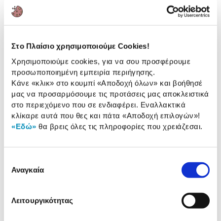
προγράμματα!
2 Έτη εγγύηση Προμηθευτή
Πληροφορίες
Στο Πλαίσιο χρησιμοποιούμε Cookies!
Χαρακτηριστικά
Χρησιμοποιούμε cookies, για να σου προσφέρουμε
προσωποποιημένη εμπειρία περιήγησης.
Αριθμός Σερβίτσιων:
10 Τεμ.
Κάνε «κλικ» στο κουμπί
«Αποδοχή όλων»
και βοήθησέ
μας να προσαρμόσουμε τις προτάσεις μας αποκλειστικά
Ενεργειακή κλάση:
B
στο περιεχόμενο που σε ενδιαφέρει. Εναλλακτικά
κλίκαρε αυτά που θες και πάτα
«Αποδοχή επιλογών»
!
Αριθμός προγραμμάτων:
7
«Εδώ»
θα βρεις όλες τις πληροφορίες που χρειάζεσαι.
Αναλυτική
Επιλογή
Αναλυτική παρουσίαση
Αναγκαία
συγκατάθεσης
παρουσίαση
Προδιαγραφές
Χαρακτηριστικά
Λειτουργικότητας
προϊόντος