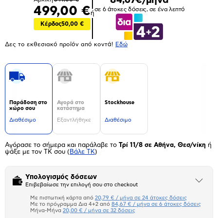
499,00 €
σε 6 άτοκες δόσεις, σε ένα λεπτό
ή
Κέρδος
50,00 €
Δες το εκθεσιακό προϊόν από κοντά!
Eδώ
Παράδοση στο
Αγορά στο
Stockhouse
χώρο σου
κατάστημα
Διαθέσιμο
Εξαντλήθηκε
Διαθέσιμο
Αγόρασε το σήμερα και παράλαβε το
Τρί 11/8 σε Αθήνα, Θεσ/νίκη
ή
ψάξε με τον ΤΚ σου
(
Βάλε ΤΚ
)
Υπολογισμός δόσεων
Άνοιξε
Επιβεβαίωσε την επιλογή σου στο checkout
το
μπλοκ
Με πιστωτική κάρτα από
20,79 € / μήνα σε 24 άτοκες δόσεις
Πιστωτική κάρτα
Με το πρόγραμμα Δια 4+2 από
84,67 € / μήνα σε 6 άτοκες δόσεις
Μήνα-Μήνα
20,00 € / μήνα σε 32 δόσεις