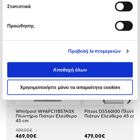
Αξιολογήσεις
Στατιστικά
Αξιολογήσεις
Προώθησης
Δες τι κλίκαραν όσοι είδαν το ίδιο
προϊόν με εσένα!
Προβολή λεπτομερειών
Αποδοχή όλων
Χρησιμοποιήστε μόνο τα απαραίτητα cookies
Whirlpool WH6FC11BS7A0X
Pitsos DSS60I00 Πλυντήρ
Πλυντήριο Πιάτων Ελεύθερο
Πιάτων Ελεύθερο 45 cm
45 cm
489,00€
469,00€
479,00€