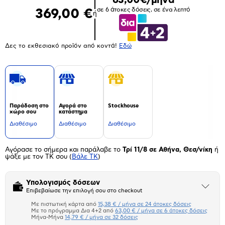
σε 6 άτοκες δόσεις, σε ένα λεπτό
369,00 €
ή
Δες το εκθεσιακό προϊόν από κοντά!
Eδώ
Παράδοση στο
Αγορά στο
Stockhouse
χώρο σου
κατάστημα
Διαθέσιμο
Διαθέσιμο
Διαθέσιμο
Αγόρασε το σήμερα και παράλαβε το
Τρί 11/8 σε Αθήνα, Θεσ/νίκη
ή
ψάξε με τον ΤΚ σου
(
Βάλε ΤΚ
)
Υπολογισμός δόσεων
Άνοιξε
Επιβεβαίωσε την επιλογή σου στο checkout
το
μπλοκ
Με πιστωτική κάρτα από
15,38 € / μήνα σε 24 άτοκες δόσεις
Πιστωτική κάρτα
Με το πρόγραμμα Δια 4+2 από
63,00 € / μήνα σε 6 άτοκες δόσεις
Μήνα-Μήνα
14,79 € / μήνα σε 32 δόσεις