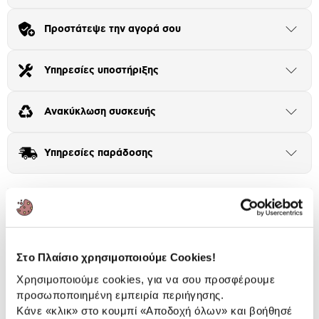
Πλαίσιο δια 4+2
Προστάτεψε την αγορά σου
Μήνα Μήνα
Άνοιξε
το
μπλοκ
Αριθμός δόσεων
Ποσό/Μήνα
Υπηρεσίες υποστήριξης
Άνοιξε
15,38 €
το
μπλοκ
Ανακύκλωση συσκευής
Άνοιξε
το
μπλοκ
Υπηρεσίες παράδοσης
Άνοιξε
το
μπλοκ
Δήλωση συμμόρφωσης
Κατέβασέ
το
Manual
Κατέβασέ
Στο Πλαίσιο χρησιμοποιούμε Cookies!
το
Εκτύπωσέ το
Χρησιμοποιούμε cookies, για να σου προσφέρουμε
προσωποποιημένη εμπειρία περιήγησης.
Περιγραφή
Κάνε «κλικ» στο κουμπί
«Αποδοχή όλων»
και βοήθησέ