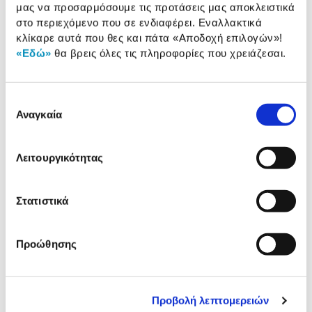
Πλυντήριο πιάτων Kendrix για 13 σερβίτσια, με Auto
μας να προσαρμόσουμε τις προτάσεις μας αποκλειστικά
Wash και με πρόγραμμα μισού φορτίου, ώστε να
στο περιεχόμενο που σε ενδιαφέρει. Εναλλακτικά
ενεργοποιείς την πλύση των πιάτων χωρίς περιττά
κλίκαρε αυτά που θες και πάτα
«Αποδοχή επιλογών»
!
έξοδα, ακόμα κι αν ο θάλαμος δεν έχει γεμίσει
«Εδώ»
θα βρεις όλες τις πληροφορίες που χρειάζεσαι.
εντελώς!
2 Έτη εγγύηση ΠΛΑΙΣΙΟ COMPUTERS
Επιλογή
A.E.B.E.
Πληροφορίες
Αναγκαία
συγκατάθεσης
Χαρακτηριστικά
Λειτουργικότητας
Αριθμός Σερβίτσιων:
13 Τεμ.
Στατιστικά
Ενεργειακή κλάση:
C
Αριθμός προγραμμάτων:
7
Προώθησης
Αναλυτική
Αναλυτική παρουσίαση
Προβολή λεπτομερειών
παρουσίαση