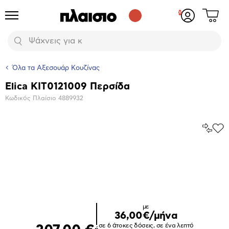
Δες
Προϊόντα
Σύνδεση
το
ή
καλάθι
εγγραφή
Αναζήτηση
σου
Όλα τα Αξεσουάρ Κουζίνας
Elica KIT0121009 Περσίδα
Βασικά
Κωδικός Πλαίσιο
4889932
χαρακτηριστικά
Σύγκρ
Προ
το
στα
Αγα
Μεγέθυνση
φωτογραφίας
με
36,00€/μήνα
σε 6 άτοκες δόσεις, σε ένα λεπτό