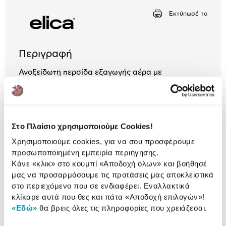
Εκτύπωσέ το
Αριθμός δόσεων
Ποσό/Μήνα
17,25 €
Περιγραφή
Ανοξείδωτη περσίδα εξαγωγής αέρα με
αντεπίστροφο σύστημα για αποφυγή επιστροφής
αέρα, σκόνης ή υγρασίας. Κατάλληλη για
εγκατάσταση απορροφητήρων Elica Nikolatesla.
Χαρακτηριστικά
Στο Πλαίσιο χρησιμοποιούμε Cookies!
Χρησιμοποιούμε cookies, για να σου προσφέρουμε
Διαστάσεις (ΥxΠxΒ):
8,90 cm x 22,20 cm
προσωποποιημένη εμπειρία περιήγησης.
Κάνε «κλικ» στο κουμπί
«Αποδοχή όλων»
και βοήθησέ
μας να προσαρμόσουμε τις προτάσεις μας αποκλειστικά
στο περιεχόμενο που σε ενδιαφέρει. Εναλλακτικά
Αναλυτική
Αναλυτική παρουσίαση
κλίκαρε αυτά που θες και πάτα
«Αποδοχή επιλογών»
!
παρουσίαση
«Εδώ»
θα βρεις όλες τις πληροφορίες που χρειάζεσαι.
Προδιαγραφές