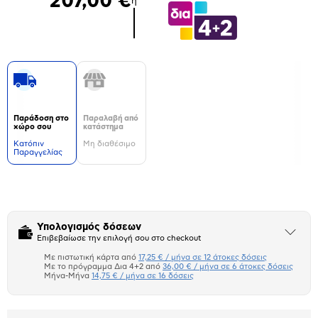
207,00 €
ή
Παράδοση στο
Παραλαβή από
χώρο σου
κατάστημα
Kατόπιν
Μη διαθέσιμο
Παραγγελίας
Δεν
υπάρχουν
επιπλέον
πληροφορίες.
Υπολογισμός δόσεων
Άνοιξε
Επιβεβαίωσε την επιλογή σου στο checkout
το
μπλοκ
Με πιστωτική κάρτα από
17,25 € / μήνα σε 12 άτοκες δόσεις
Πιστωτική κάρτα
Με το πρόγραμμα Δια 4+2 από
36,00 € / μήνα σε 6 άτοκες δόσεις
Μήνα-Μήνα
14,75 € / μήνα σε 16 δόσεις
Πλαίσιο δια 4+2
Μήνα Μήνα