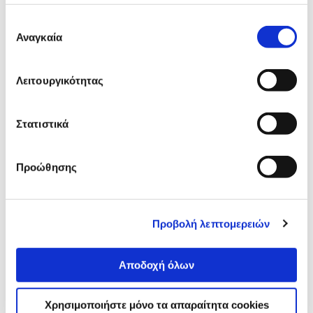
Χαρακτηριστικά
προϊόντος
Επιλογή
Αναγκαία
συγκατάθεσης
Αξιολογήσεις
Αξιολογήσεις
Λειτουργικότητας
Δες τι κλίκαραν όσοι είδαν το ίδιο
προϊόν με εσένα!
Στατιστικά
Προώθησης
Προβολή λεπτομερειών
Αποδοχή όλων
Elica KIT0120991 Σωλήνας
Elica KIT0121008 Σωλήνα
σύνδεσης Λευκό
σύνδεσης Λευκό
Χρησιμοποιήστε μόνο τα απαραίτητα cookies