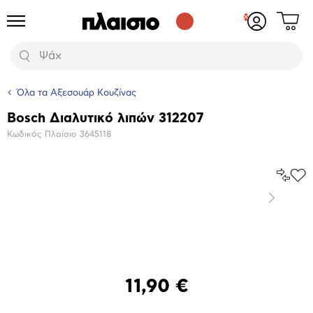
Δες
Προϊόντα
Σύνδεση
το
ή
καλάθι
εγγραφή
Αναζήτηση
σου
Όλα τα Αξεσουάρ Κουζίνας
Bosch Διαλυτικό λιπών 312207
Βασικά
Κωδικός Πλαίσιο
3645118
χαρακτηριστικά
Σύγκρ
Προ
το
στα
Επόμενο
Αγα
Μεγέθυνση
φωτογραφίας
11,90 €