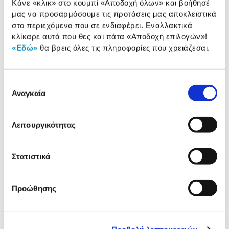
Κάνε «κλικ» στο κουμπί
«Αποδοχή όλων»
και βοήθησέ
μας να προσαρμόσουμε τις προτάσεις μας αποκλειστικά
στο περιεχόμενο που σε ενδιαφέρει. Εναλλακτικά
Αναλυτική
κλίκαρε αυτά που θες και πάτα
«Αποδοχή επιλογών»
!
Αναλυτική παρουσίαση
«Εδώ»
θα βρεις όλες τις πληροφορίες που χρειάζεσαι.
παρουσίαση
Αξιολογήσεις
Αξιολογήσεις
Επιλογή
Αναγκαία
συγκατάθεσης
Δες τι κλίκαραν όσοι είδαν το ίδιο
Λειτουργικότητας
προϊόν με εσένα!
Στατιστικά
Προώθησης