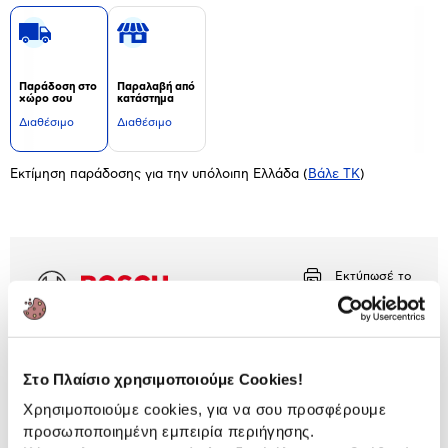
Παράδοση στο
Παραλαβή από
χώρο σου
κατάστημα
Διαθέσιμο
Διαθέσιμο
Εκτίμηση παράδοσης για την υπόλοιπη Ελλάδα
(
Βάλε ΤΚ
)
Εκτύπωσέ το
Περιγραφή
Bosch Διαλυτικό λιπών 312207 για εύκολο και
Στο Πλαίσιο χρησιμοποιούμε Cookies!
αποτελεσματικό καθαρισμό από τα λίπη και τα
υπολείμματα των φαγητών, στις επιφάνειες της
Χρησιμοποιούμε cookies, για να σου προσφέρουμε
κουζίνας αλλά και στους απορροφητήρες.
προσωποποιημένη εμπειρία περιήγησης.