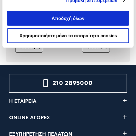
Προβολή λεπτομερειών
Miele GP CL H 0502 L
Bosch 312298 Καθαριστικ
Καθαριστικό Φούρνων
Φούρνων
Αποδοχή όλων
Χρησιμοποιήστε μόνο τα απαραίτητα cookies
13,90€
15,90€
Προσθήκη
Προσθήκη
210 2895000
Η ΕΤΑΙΡΕΙΑ
ONLINE ΑΓΟΡΕΣ
ΕΞΥΠΗΡΕΤΗΣΗ ΠΕΛΑΤΩΝ