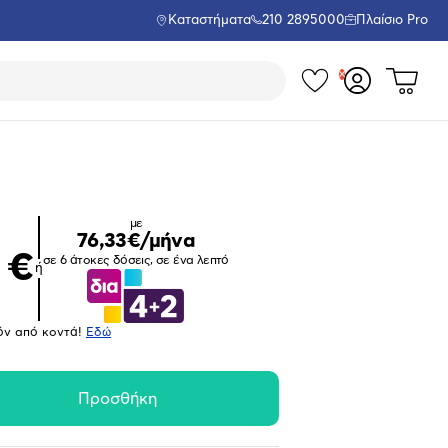
Καταστήματα
210 2895000
Πλαίσιο Pro
Τα
Δες
Σύνδεση
το
αγαπημέν
ή
καλάθι
εγγραφή
σου
μου
με
76,33€/μήνα
 €
σε 6 άτοκες δόσεις, σε ένα λεπτό
ή
όν από κοντά!
Eδώ
Μεγέθυνση
φωτογραφίας
Προσθήκη