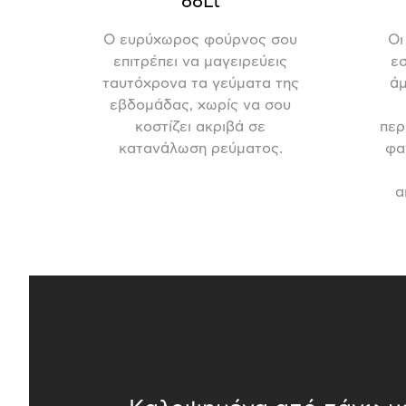
66Lt
Ο ευρύχωρος φούρνος σου
Οι
επιτρέπει να μαγειρεύεις
εσ
ταυτόχρονα τα γεύματα της
άμ
εβδομάδας, χωρίς να σου
κοστίζει ακριβά σε
περ
κατανάλωση ρεύματος.
φα
α