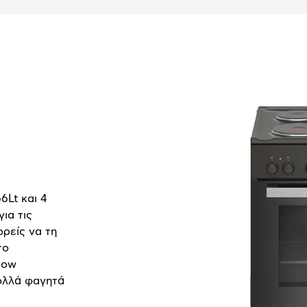
6Lt και 4
ια τις
ορείς να τη
το
low
πολλά φαγητά