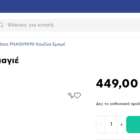
Αναζήτηση
itsos PHA009090 Κουζίνα Εμαγιέ
αγιέ
449,00
Σύγκρινέ
Προσθήκη
το
στα
Δες το εκθεσιακό προϊ
Αγαπημένα
υνση
ραφίας
Μείωση
Αύξηση