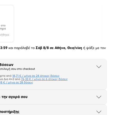
 στο
τημα
λήθηκε
23:59
και παράλαβέ το
Σάβ 8/8 σε Αθήνα, Θεσ/νίκη
ή ψάξε με τον
 δόσεων
Άνοιξε
επιλογή σου στο checkout
το
μπλοκ
άρτα από
18,71 € / μήνα σε 24 άτοκες δόσεις
Πιστωτική κάρτα
μα Δια 4+2 από
76,33 € / μήνα σε 6 άτοκες δόσεις
98 € / μήνα σε 28 δόσεις
Πλαίσιο δια 4+2
 την αγορά σου
Μήνα Μήνα
Άνοιξε
το
μπλοκ
σεων
Ποσό/Μήνα
ποστήριξης
Άνοιξε