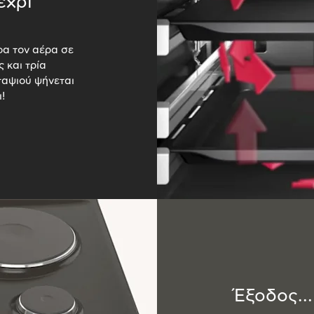
έχρι
φα τον αέρα σε
 και τρία
ταψιού ψήνεται
!
Έξοδος… 