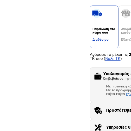
Παράδοση στο
Αγορά
χώρο σου
κατάσ
Διαθέσιμο
Εξαντ
Αγόρασε το μέχρι τις
ΤΚ σου
(
Βάλε ΤΚ
)
Υπολογισμός
Επιβεβαίωσε την 
Με πιστωτική κ
Με το πρόγραμ
Μήνα-Μήνα
19,
Προστάτεψε
Αριθμός δό
Υπηρεσίες υ