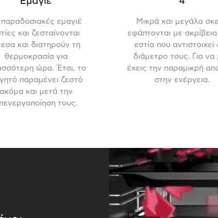
Εμαγιέ
4
 παραδοσιακές εμαγιέ
Μικρά και μεγάλα σκ
τίες και ζεσταίνονται
εφάπτονται με ακρίβεια
εσα και διατηρούν τη
εστία που αντιστοιχεί
θερμοκρασία για
διάμετρο τους. Για να
ισσότερη ώρα. Έτσι, το
έχεις την παραμικρή απ
γητό παραμένει ζεστό
στην ενέργεια.
ακόμα και μετά την
πενεργοποίηση τους.