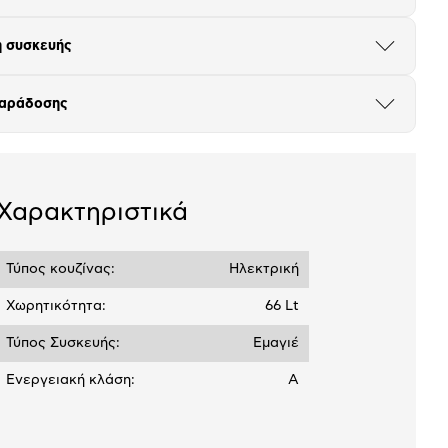
18,71 €
το
μπλοκ
 συσκευής
Άνοιξε
το
μπλοκ
παράδοσης
Άνοιξε
το
μπλοκ
Χαρακτηριστικά
Τύπος κουζίνας:
Ηλεκτρική
Χωρητικότητα:
66 Lt
Τύπος Συσκευής:
Εμαγιέ
Ενεργειακή κλάση:
A