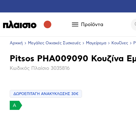
Προϊόντα
Αρχική
Μεγάλες Οικιακές Συσκευές
Μαγείρεμα
Κουζίνες
P
Pitsos PHA009090 Κουζίνα Εμ
Βασικά
Κωδικός Πλαίσιο
3035816
χαρακτηριστικά
ΔΩΡΟΕΠΙΤΑΓΗ ΑΝΑΚΥΚΛΩΣΗΣ 30€
Επόμενο
A
Μεγέθ
φωτογ