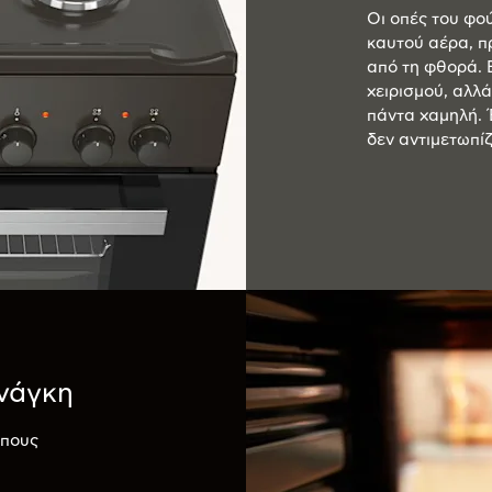
Οι οπές του φο
καυτού αέρα, π
από τη φθορά. 
χειρισμού, αλλά
πάντα χαμηλή. Έ
δεν αντιμετωπίζ
νάγκη
όπους