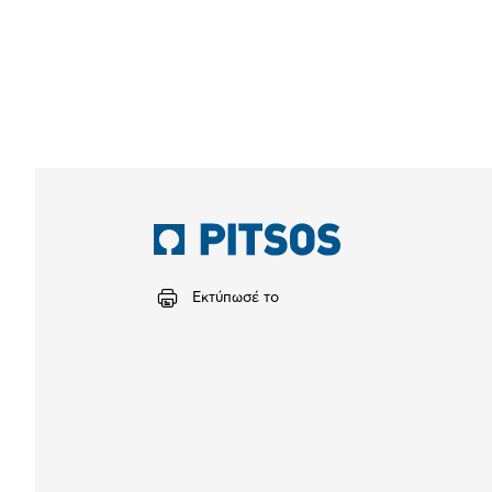
Εκτύπωσέ το