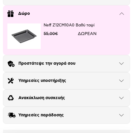
Πλαίσιο δια 4+2
Δώρο
Μήνα Μήνα
Κλείσε
το
μπλοκ
Neff Z12CM10A0 Βαθύ ταψί
Αριθμός δόσεων
Ποσό/Μήνα
55,00€
ΔΩΡΕΑΝ
24,97 €
Προστάτεψε την αγορά σου
Άνοιξε
το
μπλοκ
Υπηρεσίες υποστήριξης
Άνοιξε
το
μπλοκ
Ανακύκλωση συσκευής
Άνοιξε
το
μπλοκ
Υπηρεσίες παράδοσης
Άνοιξε
το
μπλοκ