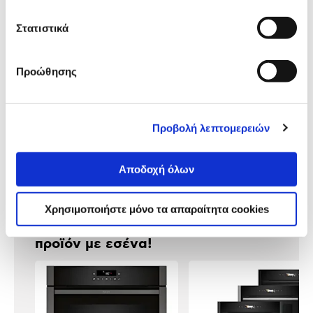
Τύπος Συσκευής:
Εντοιχιζόμενος
Στατιστικά
Αναλυτική
Προώθησης
Αναλυτική παρουσίαση
παρουσίαση
Προδιαγραφές
Προβολή λεπτομερειών
Χαρακτηριστικά
προϊόντος
Αξιολογήσεις
Αποδοχή όλων
Αξιολογήσεις
Χρησιμοποιήστε μόνο τα απαραίτητα cookies
Δες τι κλίκαραν όσοι είδαν το ίδιο
προϊόν με εσένα!