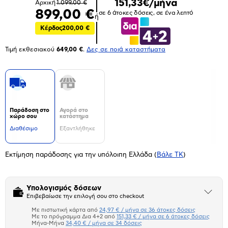
151,33€/μήνα
Αρχική
1.099,00 €
899,00 €
σε 6 άτοκες δόσεις, σε ένα λεπτό
ή
Κέρδος
200,00 €
Τιμή εκθεσιακού
649,00 €
.
Δες σε ποιά καταστήματα
Παράδοση στο
Αγορά στο
χώρο σου
κατάστημα
Διαθέσιμο
Εξαντλήθηκε
Εκτίμηση παράδοσης για την υπόλοιπη Ελλάδα
(
Βάλε ΤΚ
)
Υπολογισμός δόσεων
Άνοιξε
Επιβεβαίωσε την επιλογή σου στο checkout
το
μπλοκ
Με πιστωτική κάρτα από
24,97 € / μήνα σε 36 άτοκες δόσεις
Πιστωτική κάρτα
Με το πρόγραμμα Δια 4+2 από
151,33 € / μήνα σε 6 άτοκες δόσεις
Μήνα-Μήνα
34,40 € / μήνα σε 34 δόσεις