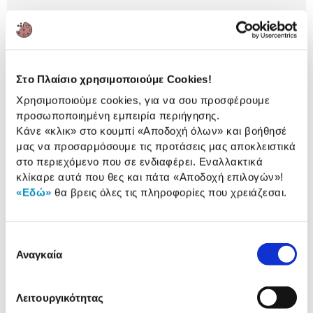
Εκτύπωσέ το
Περιγραφή
Στο Πλαίσιο χρησιμοποιούμε Cookies!
Φούρνος Neff με χωρητικότητα 71Lt, 14 τρόπους
Χρησιμοποιούμε cookies, για να σου προσφέρουμε
λειτουργίας, ενεργειακή κλάση Α+ και CircoTherm
προσωποποιημένη εμπειρία περιήγησης.
για να μαγειρεύεις τα αγαπημένα σου πιάτα σαν
Κάνε «κλικ» στο κουμπί
«Αποδοχή όλων»
και βοήθησέ
πραγματικός σεφ! Είναι ιδανικό για σπίτι με παιδιά!
μας να προσαρμόσουμε τις προτάσεις μας αποκλειστικά
στο περιεχόμενο που σε ενδιαφέρει. Εναλλακτικά
2 Έτη εγγύηση Προμηθευτή
κλίκαρε αυτά που θες και πάτα
«Αποδοχή επιλογών»
!
Πληροφορίες
«Εδώ»
θα βρεις όλες τις πληροφορίες που χρειάζεσαι.
Χαρακτηριστικά
Επιλογή
Χωρητικότητα:
71 Lt
Αναγκαία
συγκατάθεσης
Τρόποι λειτουργίας:
14
Λειτουργικότητας
Ενεργειακή κλάση:
A+