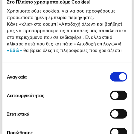
Στο Πλαίσιο χρησιμοποιούμε Cookies!
Χρησιμοποιούμε cookies, για να σου προσφέρουμε
2 Έτη εγγύηση Προμηθευτή
Πληροφορίες
προσωποποιημένη εμπειρία περιήγησης.
Κάνε «κλικ» στο κουμπί
«Αποδοχή όλων»
και βοήθησέ
Χαρακτηριστικά
μας να προσαρμόσουμε τις προτάσεις μας αποκλειστικά
στο περιεχόμενο που σε ενδιαφέρει. Εναλλακτικά
Χωρητικότητα:
71 Lt
κλίκαρε αυτά που θες και πάτα
«Αποδοχή επιλογών»
!
«Εδώ»
θα βρεις όλες τις πληροφορίες που χρειάζεσαι.
Τρόποι λειτουργίας:
14
Ενεργειακή κλάση:
A+
Επιλογή
Τύπος Συσκευής:
Εντοιχιζόμενος
Αναγκαία
συγκατάθεσης
Λειτουργικότητας
Αναλυτική
Αναλυτική παρουσίαση
παρουσίαση
Στατιστικά
Προδιαγραφές
Χαρακτηριστικά
προϊόντος
Προώθησης