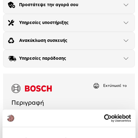
Μήνα Μήνα
Προστάτεψε την αγορά σου
Άνοιξε
το
μπλοκ
Αριθμός δόσεων
Ποσό/Μήνα
Υπηρεσίες υποστήριξης
27,75 €
Άνοιξε
το
μπλοκ
Ανακύκλωση συσκευής
Άνοιξε
το
μπλοκ
Υπηρεσίες παράδοσης
Άνοιξε
το
μπλοκ
Εκτύπωσέ το
Περιγραφή
Μαγείρεψε… like a Bosch με τον φούρνο 71Lt, ο
οποίος διαθέτει 14 τρόπους λειτουργίας, αυτόματη
απενεργοποίηση, Air Fry για υγιεινό ψήσιμο και
ψηφιακό πάνελ χειρισμού για μεγαλύτερη ευκολία.