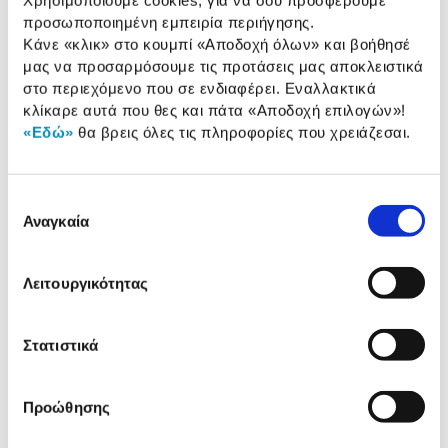
Χρησιμοποιούμε cookies, για να σου προσφέρουμε
Χαρακτηριστικά
προσωποποιημένη εμπειρία περιήγησης.
Κάνε «κλικ» στο κουμπί
«Αποδοχή όλων»
και βοήθησέ
μας να προσαρμόσουμε τις προτάσεις μας αποκλειστικά
Είδος Εστιών:
Κεραμικές
στο περιεχόμενο που σε ενδιαφέρει. Εναλλακτικά
Πλάτος:
59,20 cm
κλίκαρε αυτά που θες και πάτα
«Αποδοχή επιλογών»
!
«Εδώ»
θα βρεις όλες τις πληροφορίες που χρειάζεσαι.
Αριθμός εστιών:
4
Ζώνες μαγειρέματος:
4
Επιλογή
Αναγκαία
συγκατάθεσης
Αναλυτική
Αναλυτική παρουσίαση
Λειτουργικότητας
παρουσίαση
Προδιαγραφές
Στατιστικά
Χαρακτηριστικά
προϊόντος
Αξιολογήσεις
Προώθησης
Αξιολογήσεις