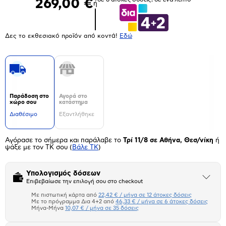
269,00 €
ή
Δες το εκθεσιακό προϊόν από κοντά!
Eδώ
Παράδοση στο
Αγορά στο
χώρο σου
κατάστημα
Διαθέσιμο
Εξαντλήθηκε
Αγόρασε το σήμερα και παράλαβε το
Τρί 11/8 σε Αθήνα, Θεσ/νίκη
ή
ψάξε με τον ΤΚ σου
(
Βάλε ΤΚ
)
Υπολογισμός δόσεων
Άνοιξε
Επιβεβαίωσε την επιλογή σου στο checkout
το
μπλοκ
Με πιστωτική κάρτα από
22,42 € / μήνα σε 12 άτοκες δόσεις
Πιστωτική κάρτα
Με το πρόγραμμα Δια 4+2 από
46,33 € / μήνα σε 6 άτοκες δόσεις
Μήνα-Μήνα
10,07 € / μήνα σε 35 δόσεις
Πλαίσιο δια 4+2