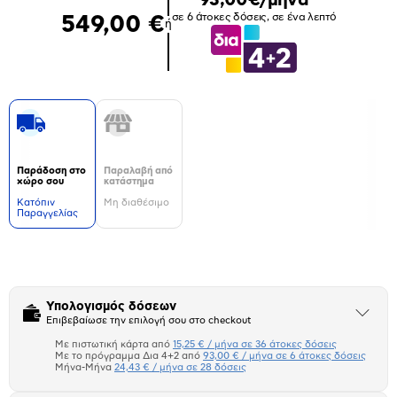
σε 6 άτοκες δόσεις, σε ένα λεπτό
549,00 €
ή
Παράδοση στο
Παραλαβή από
χώρο σου
κατάστημα
Kατόπιν
Μη διαθέσιμο
Παραγγελίας
Δεν
υπάρχουν
επιπλέον
πληροφορίες.
Υπολογισμός δόσεων
Άνοιξε
Επιβεβαίωσε την επιλογή σου στο checkout
το
μπλοκ
Με πιστωτική κάρτα από
15,25 € / μήνα σε 36 άτοκες δόσεις
Πιστωτική κάρτα
Με το πρόγραμμα Δια 4+2 από
93,00 € / μήνα σε 6 άτοκες δόσεις
Μήνα-Μήνα
24,43 € / μήνα σε 28 δόσεις
Πλαίσιο δια 4+2