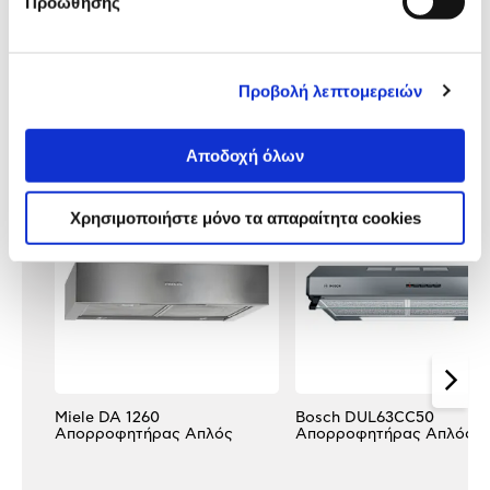
Προώθησης
Αξιολογήσεις
Αξιολογήσεις
Προβολή λεπτομερειών
Κάτι μας λέει πως τα παρακάτω
Αποδοχή όλων
προϊόντα σε ενδιαφέρουν!
Χρησιμοποιήστε μόνο τα απαραίτητα cookies
Miele DA 1260
Bosch DUL63CC50
Απορροφητήρας Απλός
Απορροφητήρας Απλός