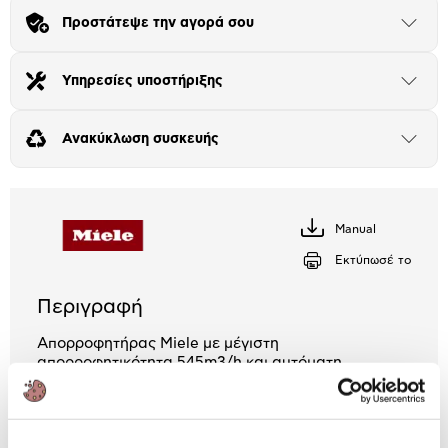
Προστάτεψε την αγορά σου
Μήνα Μήνα
Άνοιξε
το
μπλοκ
Αριθμός δόσεων
Ποσό/Μήνα
Υπηρεσίες υποστήριξης
Άνοιξε
15,25 €
το
μπλοκ
Ανακύκλωση συσκευής
Άνοιξε
το
μπλοκ
Manual
Κατέβασέ
το
Εκτύπωσέ το
Περιγραφή
Απορροφητήρας Miele με μέγιστη
απορροφητικότητα 545m3/h και αυτόματη
απενεργοποίηση μετά από 10 ώρες συνεχούς
λειτουργίας. Διαθέτει LED φωτισμό και φίλτρο
Active AirClean.