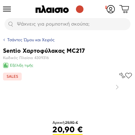
Δες
Προϊόντα
Σύνδεση
το
ή
καλάθι
εγγραφή
Αναζήτηση
σου
Τσάντες Ώμου και Χειρός
Sentio Χαρτοφύλακας MC217
Βασικά
Κωδικός Πλαίσιο
4309316
χαρακτηριστικά
Εξέλιξη τιμής
Σύγκρ
SALES
Προ
το
στα
Αγα
Επόμενο
Μεγέθυνση
φωτογραφίας
Αρχική
29,90 €
20,90 €