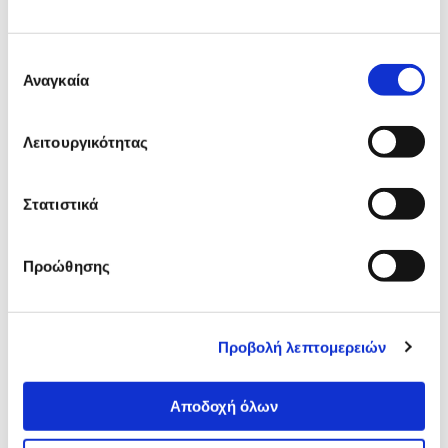
Δες τι κλίκαραν όσοι είδαν το ίδιο
προϊόν με εσένα!
Επιλογή
Αναγκαία
συγκατάθεσης
Λειτουργικότητας
Στατιστικά
Προώθησης
Sentio Χαρτοφύλακας MC268
Taygeer Υφασμάτινος
Χαρτοφύλακας 1073 15.6"
29,90€
Προβολή λεπτομερειών
20,90€
29,90€
Προσθήκη
Προσθήκη
Αποδοχή όλων