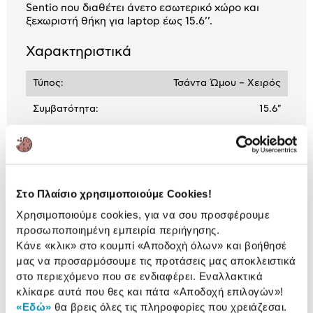
Sentio που διαθέτει άνετο εσωτερικό χώρο και
ξεχωριστή θήκη για laptop έως 15.6’’.
Χαρακτηριστικά
Τύπος:
Τσάντα Ώμου – Χειρός
Συμβατότητα:
15.6"
Αναλυτική
Αναλυτική παρουσίαση
παρουσίαση
Στο Πλαίσιο χρησιμοποιούμε Cookies!
Προδιαγραφές
Χρησιμοποιούμε cookies, για να σου προσφέρουμε
Χαρακτηριστικά
προσωποποιημένη εμπειρία περιήγησης.
προϊόντος
Κάνε «κλικ» στο κουμπί
«Αποδοχή όλων»
και βοήθησέ
μας να προσαρμόσουμε τις προτάσεις μας αποκλειστικά
Αξιολογήσεις
Αξιολογήσεις
στο περιεχόμενο που σε ενδιαφέρει. Εναλλακτικά
κλίκαρε αυτά που θες και πάτα
«Αποδοχή επιλογών»
!
«Εδώ»
θα βρεις όλες τις πληροφορίες που χρειάζεσαι.