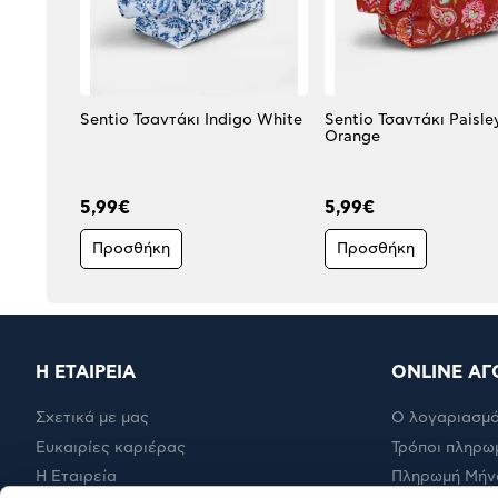
Sentio Τσαντάκι Indigo White
Sentio Τσαντάκι Paisle
Orange
5,99€
5,99€
Προσθήκη
Προσθήκη
Η ΕΤΑΙΡΕΙΑ
ONLINE ΑΓ
Σχετικά με μας
Ο λογαριασμό
Ευκαιρίες καριέρας
Τρόποι πληρω
Η Εταιρεία
Πληρωμή Μήν