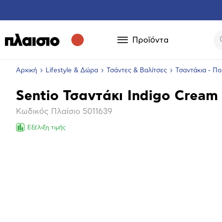
Προϊόντα
Αρχική
Lifestyle & Δώρα
Τσάντες & Βαλίτσες
Τσαντάκια - Π
Sentio Τσαντάκι Indigo Cream
Βασικά
Κωδικός Πλαίσιο
5011639
χαρακτηριστικά
Εξέλιξη τιμής
Επόμενο
Μεγέθ
φωτογ