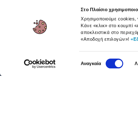
Εταιρική υπευθυνότητα
Έξοδα αποστ
Στο Πλαίσιο χρησιμοποιο
RBA Membership Status
Επιστροφές
Χρησιμοποιούμε cookies,
Κάνε «κλικ» στο κουμπί
«
αποκλειστικά στο περιεχό
ΓΙΑ ΕΠΑΓΓΕΛΜΑΤΙΕΣ
«Αποδοχή επιλογών»
!
«Ε
Επιλογή
Αναγκαία
Λ
συγκατάθεσης