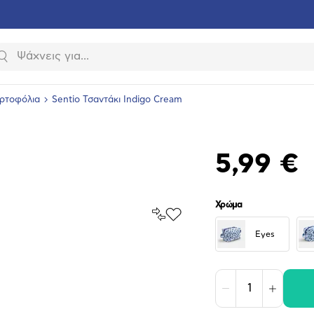
Αναζήτηση
ορτοφόλια
Sentio Τσαντάκι Indigo Cream
5,99 €
Χρώμα
Σύγκρινέ
Προσθήκη
το
στα
Eyes
Αγαπημένα
υνση
ραφίας
Μείωση
Αύξηση