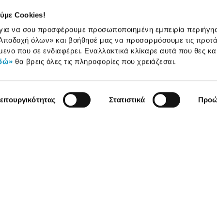
ολής
Πορεία παραγγελίας
ύμε Cookies!
Πορεία επισκευής
 για να σου προσφέρουμε προσωποποιημένη εμπειρία περιήγη
Όροι εμπορικών ενεργειών
Αποδοχή όλων»
και βοήθησέ μας να προσαρμόσουμε τις προτά
Καταστήματα
μενο που σε ενδιαφέρει. Εναλλακτικά κλίκαρε αυτά που θες κα
δώ»
θα βρεις όλες τις πληροφορίες που χρειάζεσαι.
ειτουργικότητας
Στατιστικά
Προώ