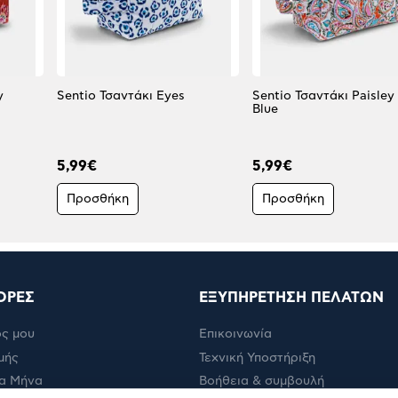
y
Sentio Τσαντάκι Eyes
Sentio Τσαντάκι Paisley
Blue
5,99€
5,99€
Προσθήκη
Προσθήκη
ΟΡΕΣ
ΕΞΥΠΗΡΕΤΗΣΗ ΠΕΛΑΤΩΝ
ς μου
Επικοινωνία
μής
Τεχνική Υποστήριξη
α Μήνα
Βοήθεια & συμβουλή