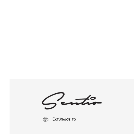
Εκτύπωσέ το