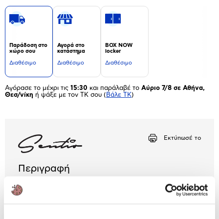
Παράδοση στο
Αγορά στο
BOX NOW
χώρο σου
κατάστημα
locker
Διαθέσιμο
Διαθέσιμο
Διαθέσιμο
Αγόρασε το μέχρι τις
15:30
και παράλαβέ το
Αύριο 7/8 σε Αθήνα,
Θεσ/νίκη
ή ψάξε με τον ΤΚ σου
(
Βάλε ΤΚ
)
Εκτύπωσέ το
Περιγραφή
Βολικό σε μέγεθος και σχήμα, το ανδρικό πορτοφόλι
της Sentio από δερματίνη θα γίνει το πρακτικό
αξεσουάρ που θα έχεις πάντα μαζί σου. Διαθέτει
θήκη για χαρτονομίσματα, κέρματα και κάρτες.