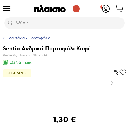
Δες
Προϊόντα
Σύνδεση
το
ή
καλάθι
εγγραφή
Αναζήτηση
σου
Τσαντάκια - Πορτοφόλια
Sentio Ανδρικό Πορτοφόλι Καφέ
Βασικά
Κωδικός Πλαίσιο
4102509
χαρακτηριστικά
Εξέλιξη τιμής
Σύγκρ
CLEARANCE
Προ
το
στα
Αγα
Επόμενο
Μεγέθυνση
φωτογραφίας
1,30 €