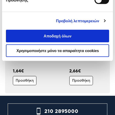
Προβολή λεπτομερειών
Αποδοχή όλων
Χρησιμοποιήστε μόνο τα απαραίτητα cookies
Sentio Ανδρικό Πορτοφόλι
Sentio Ανδρικό Πορτοφόλ
Μαύρο & Καφέ
Μαύρο
1,64€
2,66€
Προσθήκη
Προσθήκη
210 2895000