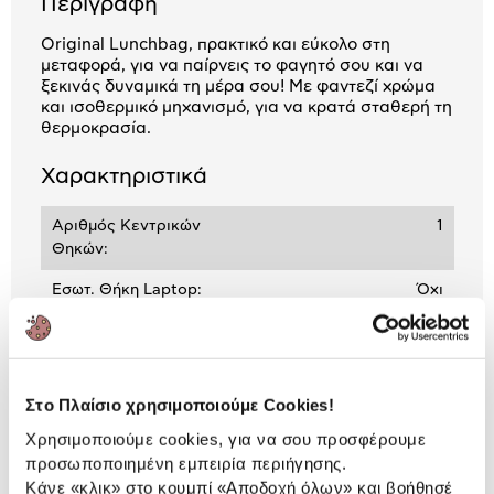
Περιγραφή
Original Lunchbag, πρακτικό και εύκολο στη
μεταφορά, για να παίρνεις το φαγητό σου και να
ξεκινάς δυναμικά τη μέρα σου! Με φαντεζί χρώμα
και ισοθερμικό μηχανισμό, για να κρατά σταθερή τη
θερμοκρασία.
Χαρακτηριστικά
Αριθμός Κεντρικών
1
Θηκών:
Εσωτ. Θήκη Laptop:
Όχι
Εσωτ. Θήκη Tablet:
Όχι
Διάσταση:
21 cm x 16 cm x 24 cm
Στο Πλαίσιο χρησιμοποιούμε Cookies!
Χρησιμοποιούμε cookies, για να σου προσφέρουμε
Αναλυτική
προσωποποιημένη εμπειρία περιήγησης.
Αναλυτική παρουσίαση
Κάνε «κλικ» στο κουμπί
«Αποδοχή όλων»
και βοήθησέ