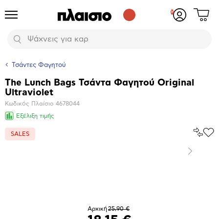
Δες
Προϊόντα
Σύνδεση
το
ή
καλάθι
εγγραφή
Αναζήτηση
σου
Τσάντες Φαγητού
The Lunch Bags Τσάντα Φαγητού Original
Βασικά
Ultraviolet
χαρακτηριστικά
Κωδικός Πλαίσιο
4678044
Εξέλιξη τιμής
Σύγκρ
SALES
Προ
το
στα
Αγα
Επόμενο
Μεγέθυνση
φωτογραφίας
Αρχική
25,90 €