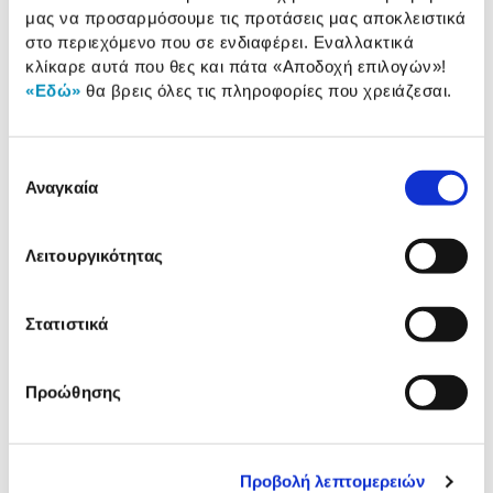
παρουσίαση
μας να προσαρμόσουμε τις προτάσεις μας αποκλειστικά
στο περιεχόμενο που σε ενδιαφέρει. Εναλλακτικά
Προδιαγραφές
Χαρακτηριστικά
κλίκαρε αυτά που θες και πάτα
«Αποδοχή επιλογών»
!
προϊόντος
«Εδώ»
θα βρεις όλες τις πληροφορίες που χρειάζεσαι.
Αξιολογήσεις
Αξιολογήσεις
Επιλογή
Αναγκαία
συγκατάθεσης
Δες τι κλίκαραν όσοι είδαν το ίδιο
προϊόν με εσένα!
Λειτουργικότητας
Στατιστικά
Προώθησης
Προβολή λεπτομερειών