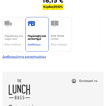
18,15 €
Κέρδος
29,92%
Παράδοση στο
Παραλαβή από
BOX NOW
χώρο σου
κατάστημα
locker
Εξαντλήθηκε
Διαθέσιμο
Εξαντλήθηκε
Διαθεσιμότητα καταστημάτων
Εκτύπωσέ το