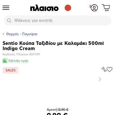
Δες
Προϊόντα
Σύνδεση
το
ή
καλάθι
εγγραφή
Αναζήτηση
σου
Θερμός - Παγούρια
Sentio Κούπα Ταξιδίου με Καλαμάκι 500ml
Βασικά
Indigo Cream
χαρακτηριστικά
Κωδικός Πλαίσιο
5011191
Εξέλιξη τιμής
Σύγκρ
SALES
Προ
το
στα
Αγα
Επόμενο
Μεγέθυνση
φωτογραφίας
Αρχική
12,90 €