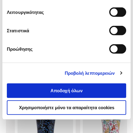
Αναλυτική
Λειτουργικότητας
Αναλυτική παρουσίαση
παρουσίαση
Στατιστικά
Προδιαγραφές
Χαρακτηριστικά
προϊόντος
Προώθησης
Αξιολογήσεις
Αξιολογήσεις
Προβολή λεπτομερειών
Κάτι μας λέει πως τα παρακάτω
προϊόντα σε ενδιαφέρουν!
Αποδοχή όλων
Χρησιμοποιήστε μόνο τα απαραίτητα cookies