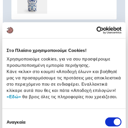
Συνδύασέ
το με
Sentio Παγούρι με Ενσωματωμένο
Καλαμάκι 900ml Indigo Cream
Στο Πλαίσιο χρησιμοποιούμε Cookies!
11,89 €
Χρησιμοποιούμε cookies, για να σου προσφέρουμε
προσωποποιημένη εμπειρία περιήγησης.
Προσθήκη
Κάνε «κλικ» στο κουμπί
«Αποδοχή όλων»
και βοήθησέ
μας να προσαρμόσουμε τις προτάσεις μας αποκλειστικά
στο περιεχόμενο που σε ενδιαφέρει. Εναλλακτικά
Sentio Τσάντα Φαγητού Indigo
κλίκαρε αυτά που θες και πάτα
«Αποδοχή επιλογών»
!
Cream
«Εδώ»
θα βρεις όλες τις πληροφορίες που χρειάζεσαι.
8,99 €
Προσθήκη
Επιλογή
Αναγκαία
συγκατάθεσης