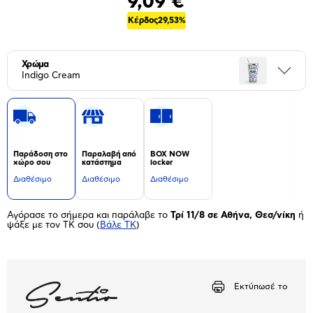
9,09 €
Κέρδος
29,53%
Χρώμα
Περι
Indigo Cream
Παράδοση στο
Παραλαβή από
BOX NOW
χώρο σου
κατάστημα
locker
Διαθέσιμο
Διαθέσιμο
Διαθέσιμο
Αγόρασε το σήμερα και παράλαβε το
Τρί 11/8 σε Αθήνα, Θεσ/νίκη
ή
ψάξε με τον ΤΚ σου
(
Βάλε ΤΚ
)
Εκτύπωσέ το