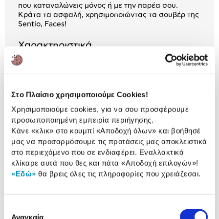
που καταναλώνεις μόνος ή με την παρέα σου.
Κράτα τα ασφαλή, χρησιμοποιώντας τα σουβέρ της
Sentio, Faces!
Χαρακτηριστικά
Υλικό:
Γυαλί
Διάσταση:
10x10 cm
Στο Πλαίσιο χρησιμοποιούμε Cookies!
Χρησιμοποιούμε cookies, για να σου προσφέρουμε
προσωποποιημένη εμπειρία περιήγησης.
Αναλυτική
Κάνε «κλικ» στο κουμπί
«Αποδοχή όλων»
και βοήθησέ
Αναλυτική παρουσίαση
παρουσίαση
μας να προσαρμόσουμε τις προτάσεις μας αποκλειστικά
στο περιεχόμενο που σε ενδιαφέρει. Εναλλακτικά
Προδιαγραφές
κλίκαρε αυτά που θες και πάτα
«Αποδοχή επιλογών»
!
Χαρακτηριστικά
«Εδώ»
θα βρεις όλες τις πληροφορίες που χρειάζεσαι.
προϊόντος
Αξιολογήσεις
Αξιολογήσεις
Επιλογή
Αναγκαία
συγκατάθεσης