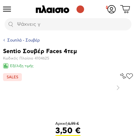
Δες
Προϊόντα
Σύνδεση
το
ή
καλάθι
εγγραφή
Αναζήτηση
σου
Σουπλά - Σουβέρ
Sentio Σουβέρ Faces 4τεμ
Βασικά
Κωδικός Πλαίσιο
4104625
χαρακτηριστικά
Εξέλιξη τιμής
Σύγκρ
SALES
Προ
το
στα
Αγα
Επόμενο
Μεγέθυνση
φωτογραφίας
Αρχική
6,99 €
3,50 €