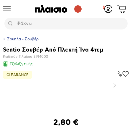
Δες
Προϊόντα
Σύνδεση
το
ή
καλάθι
εγγραφή
Αναζήτηση
σου
Σουπλά - Σουβέρ
Sentio Σουβέρ Από Πλεκτή Ίνα 4τεμ
Βασικά
Κωδικός Πλαίσιο
3914003
χαρακτηριστικά
Εξέλιξη τιμής
Σύγκρ
CLEARANCE
Προ
το
στα
Αγα
Επόμενο
Μεγέθυνση
φωτογραφίας
2,80 €