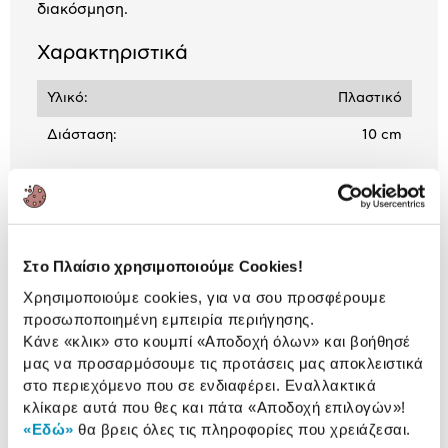
διακόσμηση.
Χαρακτηριστικά
Υλικό:
Πλαστικό
Διάσταση:
10 cm
Αναλυτική
Αναλυτική παρουσίαση
παρουσίαση
Στο Πλαίσιο χρησιμοποιούμε Cookies!
Προδιαγραφές
Χρησιμοποιούμε cookies, για να σου προσφέρουμε
Χαρακτηριστικά
προϊόντος
προσωποποιημένη εμπειρία περιήγησης.
Κάνε «κλικ» στο κουμπί
«Αποδοχή όλων»
και βοήθησέ
Αξιολογήσεις
μας να προσαρμόσουμε τις προτάσεις μας αποκλειστικά
Αξιολογήσεις
στο περιεχόμενο που σε ενδιαφέρει. Εναλλακτικά
κλίκαρε αυτά που θες και πάτα
«Αποδοχή επιλογών»
!
«Εδώ»
θα βρεις όλες τις πληροφορίες που χρειάζεσαι.