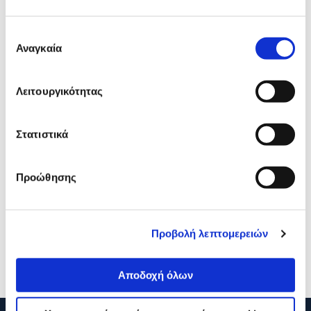
Δες τι κλίκαραν όσοι είδαν το ίδιο
προϊόν με εσένα!
Επιλογή
Αναγκαία
συγκατάθεσης
Λειτουργικότητας
Στατιστικά
Προώθησης
Sentio Σετ Σουπλά Από
Sentio Σουβέρ Lines 4τεμ
Πλεκτή Ίνα 2τεμ
6,99€
3,62€
3,50€
Προβολή λεπτομερειών
Προσθήκη
Προσθήκη
Αποδοχή όλων