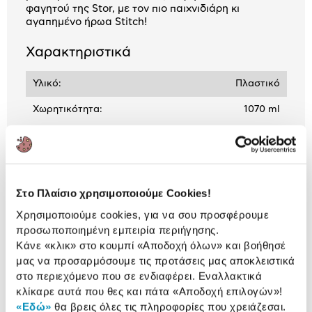
φαγητού της Stor, με τον πιο παιχνιδιάρη κι
αγαπημένο ήρωα Stitch!
Χαρακτηριστικά
Υλικό:
Πλαστικό
Χωρητικότητα:
1070 ml
Αναλυτική
Αναλυτική παρουσίαση
παρουσίαση
Στο Πλαίσιο χρησιμοποιούμε Cookies!
Προδιαγραφές
Χρησιμοποιούμε cookies, για να σου προσφέρουμε
Χαρακτηριστικά
προσωποποιημένη εμπειρία περιήγησης.
προϊόντος
Κάνε «κλικ» στο κουμπί
«Αποδοχή όλων»
και βοήθησέ
μας να προσαρμόσουμε τις προτάσεις μας αποκλειστικά
Αξιολογήσεις
Αξιολογήσεις
στο περιεχόμενο που σε ενδιαφέρει. Εναλλακτικά
κλίκαρε αυτά που θες και πάτα
«Αποδοχή επιλογών»
!
«Εδώ»
θα βρεις όλες τις πληροφορίες που χρειάζεσαι.