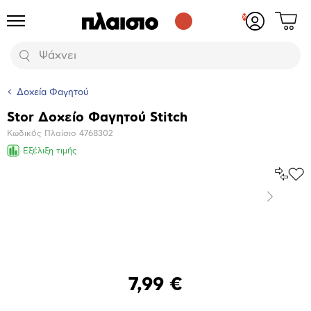
Δες
Προϊόντα
Σύνδεση
το
ή
καλάθι
εγγραφή
Αναζήτηση
σου
Δοχεία Φαγητού
Stor Δοχείο Φαγητού Stitch
Βασικά
Κωδικός Πλαίσιο
4768302
χαρακτηριστικά
Εξέλιξη τιμής
Σύγκρ
Προ
το
στα
Επόμενο
Αγα
Μεγέθυνση
φωτογραφίας
7,99 €