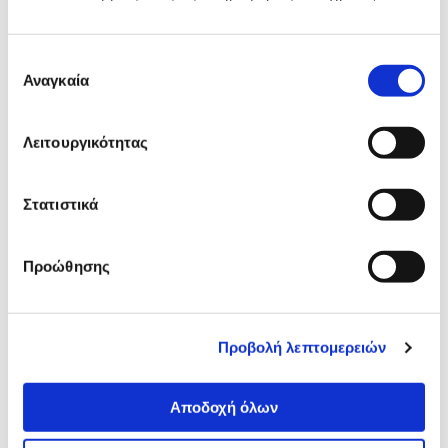
Δες τι κλίκαραν όσοι είδαν το ίδιο
προϊόν με εσένα!
Επιλογή
Αναγκαία
συγκατάθεσης
Λειτουργικότητας
Στατιστικά
Προώθησης
Sentio Δοχείο Φαγητού με 3
Bmu Φαγητοδοχείο 3 χώ
χωρίσματα 750ml & 80ml Ροζ
Stitch 900ml
Προβολή λεπτομερειών
8,99€
4,99€
Προσθήκη
Προσθήκη
Αποδοχή όλων