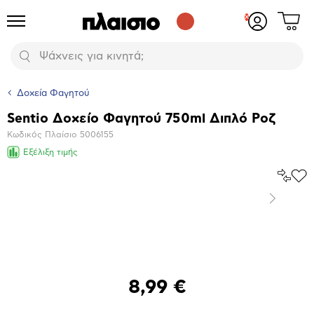
Δες
Προϊόντα
Σύνδεση
το
ή
καλάθι
εγγραφή
Αναζήτηση
σου
Δοχεία Φαγητού
Sentio Δοχείο Φαγητού 750ml Διπλό Ροζ
Βασικά
Κωδικός Πλαίσιο
5006155
χαρακτηριστικά
Εξέλιξη τιμής
Σύγκρ
Προ
το
στα
Επόμενο
Αγα
Μεγέθυνση
φωτογραφίας
8,99 €