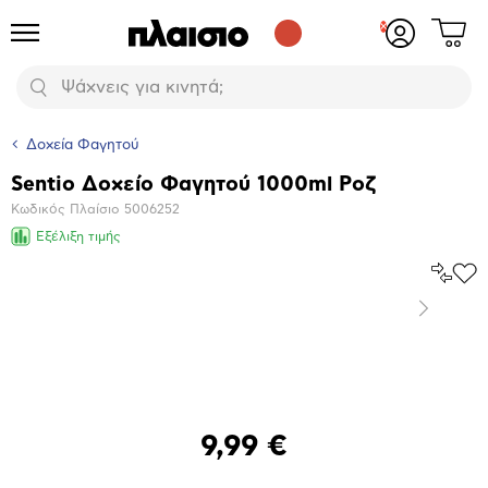
Δες
Προϊόντα
Σύνδεση
το
ή
καλάθι
εγγραφή
Αναζήτηση
σου
Δοχεία Φαγητού
Sentio Δοχείο Φαγητού 1000ml Ροζ
Βασικά
Κωδικός Πλαίσιο
5006252
χαρακτηριστικά
Εξέλιξη τιμής
Σύγκρ
Προ
το
στα
Επόμενο
Αγα
Μεγέθυνση
φωτογραφίας
9,99 €