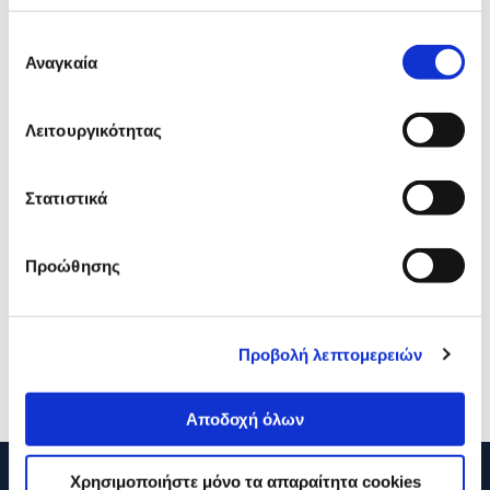
Επιλογή
Αναγκαία
συγκατάθεσης
Λειτουργικότητας
Στατιστικά
Sentio Δοχείο Φαγητού
Sentio Δοχείο Φαγητού
Προώθησης
800ml Πράσινο
1100ml Ροζ
7,99€
9,99€
Προβολή λεπτομερειών
Προσθήκη
Προσθήκη
Αποδοχή όλων
Χρησιμοποιήστε μόνο τα απαραίτητα cookies