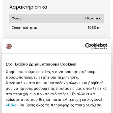
Χαρακτηριστικά
Υλικό:
Πλαστικό
Χωρητικότητα:
1080 ml
Αναλυτική
Αναλυτική παρουσίαση
παρουσίαση
Στο Πλαίσιο χρησιμοποιούμε Cookies!
Προδιαγραφές
Χαρακτηριστικά
Χρησιμοποιούμε cookies, για να σου προσφέρουμε
προϊόντος
προσωποποιημένη εμπειρία περιήγησης.
Κάνε «κλικ» στο κουμπί
«Αποδοχή όλων»
και βοήθησέ
Αξιολογήσεις
Αξιολογήσεις
μας να προσαρμόσουμε τις προτάσεις μας αποκλειστικά
στο περιεχόμενο που σε ενδιαφέρει. Εναλλακτικά
κλίκαρε αυτά που θες και πάτα
«Αποδοχή επιλογών»
!
«Εδώ»
θα βρεις όλες τις πληροφορίες που χρειάζεσαι.
Δες τι κλίκαραν όσοι είδαν το ίδιο
προϊόν με εσένα!