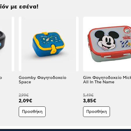
οϊόν με εσένα!
ο
Goomby Φαγητοδοχείο
Gim Φαγητοδοχείο Mic
Space
All In The Name
2,99€
5,49€
2,09€
3,85€
Προσθήκη
Προσθήκη