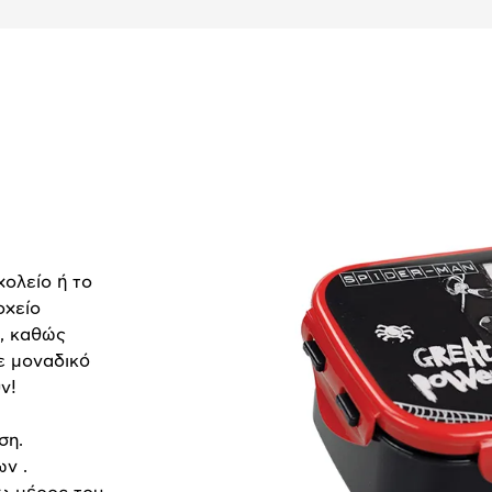
χολείο ή το
οχείο
υ, καθώς
ε μοναδικό
ν!
ση.
ων .