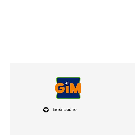
Εκτύπωσέ το