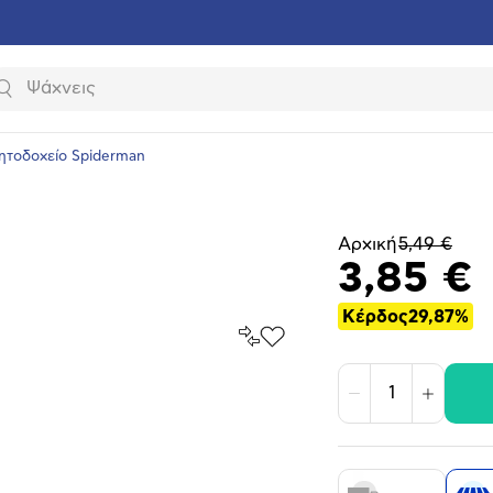
Αναζήτηση
ητοδοχείο Spiderman
Αρχική
5,49 €
3,85 €
Κέρδος
29,87%
Σύγκρινέ
Προσθήκη
το
στα
Αγαπημένα
υνση
Μείωση
Αύξηση
ραφίας