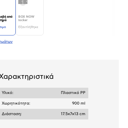
αβή από
BOX NOW
τημα
locker
σιμο
Εξαντλήθηκε
τημάτων
Χαρακτηριστικά
Υλικό:
Πλαστικό PP
Χωρητικότητα:
900 ml
Διάσταση:
17.5x7x13 cm