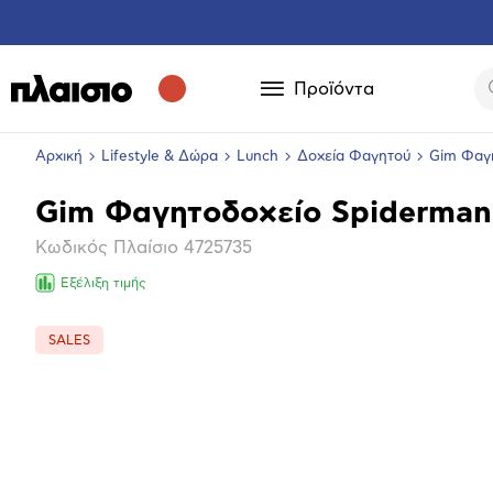
Προϊόντα
Αρχική
Lifestyle & Δώρα
Lunch
Δοχεία Φαγητού
Gim Φαγ
Gim Φαγητοδοχείο Spiderman
Βασικά
Κωδικός Πλαίσιο
4725735
χαρακτηριστικά
Εξέλιξη τιμής
SALES
Επόμενο
Μεγέθ
φωτογ