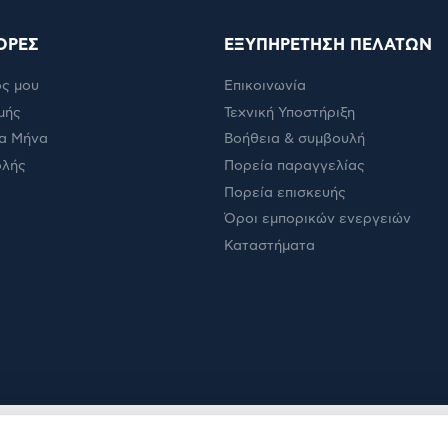
ΟΡΕΣ
ΕΞΥΠΗΡΕΤΗΣΗ ΠΕΛΑΤΩΝ
ς μου
Επικοινωνία
μής
Τεχνική Υποστήριξη
α Μήνα
Βοήθεια & συμβουλή
ολής
Πορεία παραγγελίας
Πορεία επισκευής
Όροι εμπορικών ενεργειών
Καταστήματα