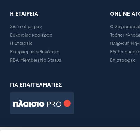
Η ΕΤΑΙΡΕΙΑ
ONLINE ΑΓ
Σχετικά με μας
Ο λογαριασμό
Ευκαιρίες καριέρας
Τρόποι πληρω
Η Εταιρεία
Πληρωμή Μήν
Εταιρική υπευθυνότητα
Έξοδα αποστ
RBA Membership Status
Επιστροφές
ΓΙΑ ΕΠΑΓΓΕΛΜΑΤΙΕΣ