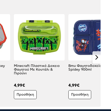
key
Minecraft Πλαστικό Δοχειο
Bmu Φαγητοδοχείο 3 χ
Φαγητού Με Κουτάλι &
Spidey 900ml
Πιρούνι
4,99€
4,99€
Προσθήκη
Προσθήκη