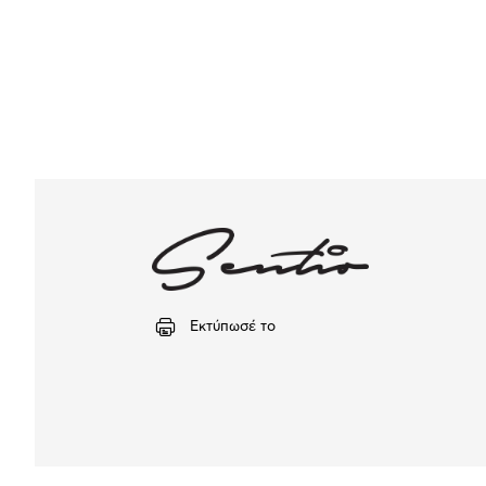
Εκτύπωσέ το