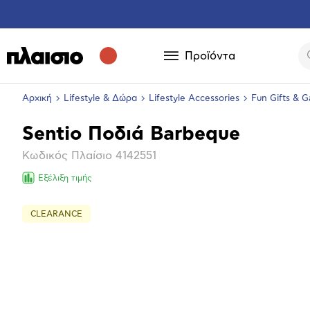
Προϊόντα
Αρχική
Lifestyle & Δώρα
Lifestyle Accessories
Fun Gifts & 
Sentio Ποδιά Barbeque
Βασικά
Κωδικός Πλαίσιο
4142551
χαρακτηριστικά
Εξέλιξη τιμής
CLEARANCE
Επόμενο
Μεγέθ
φωτογ