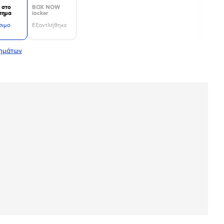
 στο
BOX NOW
τημα
locker
σιμο
Εξαντλήθηκε
τημάτων