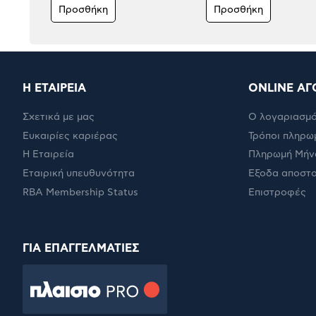
Προσθήκη
Προσθήκη
Η ΕΤΑΙΡΕΙΑ
ONLINE ΑΓ
Σχετικά με μας
Ο λογαριασμό
Ευκαιρίες καριέρας
Τρόποι πληρω
Η Εταιρεία
Πληρωμή Μήν
Εταιρική υπευθυνότητα
Έξοδα αποστ
RBA Membership Status
Επιστροφές
ΓΙΑ ΕΠΑΓΓΕΛΜΑΤΙΕΣ