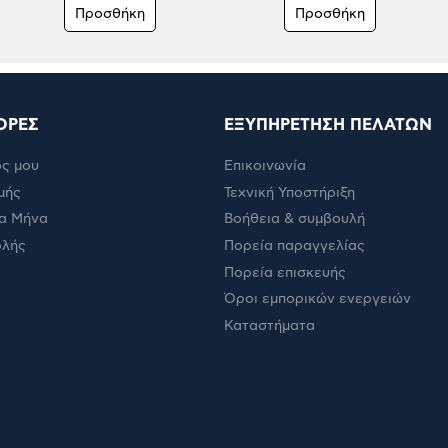
Προσθήκη
Προσθήκη
ΟΡΕΣ
ΕΞΥΠΗΡΕΤΗΣΗ ΠΕΛΑΤΩΝ
ς μου
Επικοινωνία
μής
Τεχνική Υποστήριξη
α Μήνα
Βοήθεια & συμβουλή
ολής
Πορεία παραγγελίας
Πορεία επισκευής
Όροι εμπορικών ενεργειών
Καταστήματα