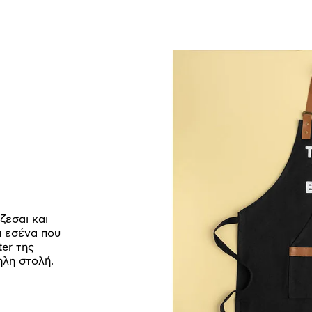
ζεσαι και
α εσένα που
ter της
ηλη στολή.