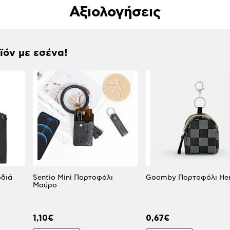
Αξιολογήσεις
οϊόν με εσένα!
οδιά
Sentio Mini Πορτοφόλι
Goomby Πορτοφόλι He
Μαύρο
1,10€
0,67€