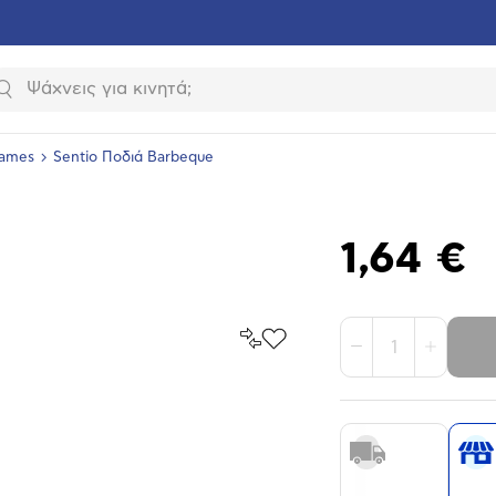
Αναζήτηση
Games
Sentio Ποδιά Barbeque
1,64 €
Σύγκρινέ
Προσθήκη
1
το
στα
Αγαπημένα
υνση
ραφίας