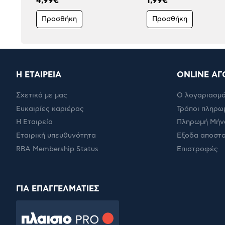
4,99€
1,99€
Προσθήκη
Προσθήκη
Η ΕΤΑΙΡΕΙΑ
ONLINE ΑΓ
Σχετικά με μας
Ο λογαριασμό
Ευκαιρίες καριέρας
Τρόποι πληρω
Η Εταιρεία
Πληρωμή Μήν
Εταιρική υπευθυνότητα
Έξοδα αποστ
RBA Membership Status
Επιστροφές
ΓΙΑ ΕΠΑΓΓΕΛΜΑΤΙΕΣ