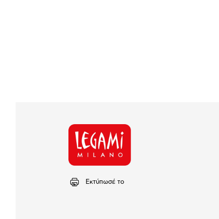
Εκτύπωσέ το