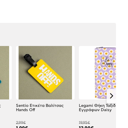
ς
Sentio Ετικέτα Βαλίτσας
Legami Θήκη Ταξιδιωτικ
Hands Off
Εγγράφων Daisy
2,99€
19,95€