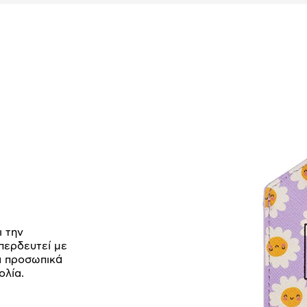
ι την
περδευτεί με
α προσωπικά
ολία.