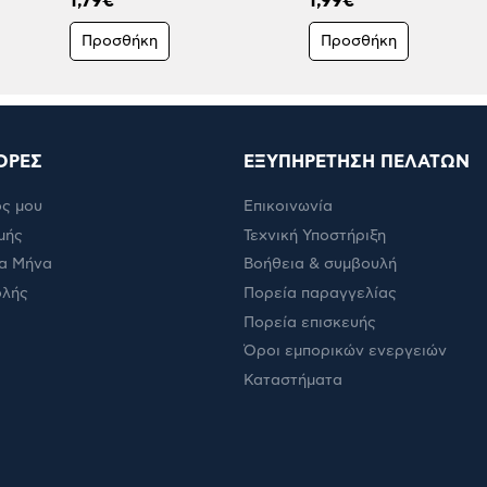
1,79€
1,99€
Προσθήκη
Προσθήκη
ΟΡΕΣ
ΕΞΥΠΗΡΕΤΗΣΗ ΠΕΛΑΤΩΝ
ς μου
Επικοινωνία
μής
Τεχνική Υποστήριξη
α Μήνα
Βοήθεια & συμβουλή
ολής
Πορεία παραγγελίας
Πορεία επισκευής
Όροι εμπορικών ενεργειών
Καταστήματα