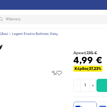
Αναζήτηση
ιδιού
Legami Ετικέτα Βαλίτσας Daisy
y
Αρχική
7,95 €
4,99 €
Κέρδος
37,23%
Σύγκρινέ
Προσθήκη
το
στα
Αγαπημένα
υνση
Μείωση
Αύξηση
ραφίας