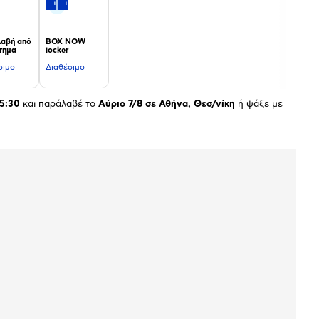
αβή από
BOX NOW
τημα
locker
σιμο
Διαθέσιμο
5:30
και παράλαβέ το
Αύριο 7/8 σε Αθήνα, Θεσ/νίκη
ή ψάξε με