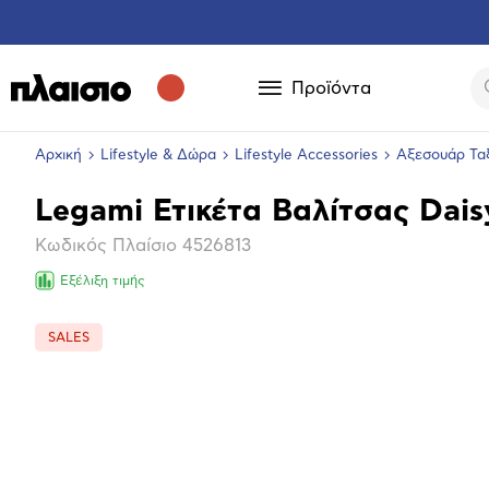
Προϊόντα
Αρχική
Lifestyle & Δώρα
Lifestyle Accessories
Αξεσουάρ Ταξ
Legami Ετικέτα Βαλίτσας Dais
Βασικά
Κωδικός Πλαίσιο
4526813
χαρακτηριστικά
Εξέλιξη τιμής
SALES
Επόμενο
Μεγέθ
φωτογ