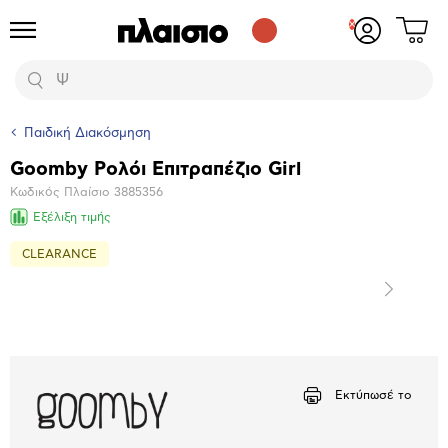
Δες
Προϊόντα
Σύνδεση
το
ή
καλάθι
εγγραφή
Αναζήτηση
σου
Παιδική Διακόσμηση
Goomby Ρολόι Επιτραπέζιο Girl
Βασικά
Κωδικός Πλαίσιο
3885356
χαρακτηριστικά
Εξέλιξη τιμής
CLEARANCE
Επόμενο
Μεγέθυνση
φωτογραφίας
Εκτύπωσέ το