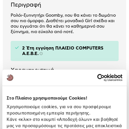
Περιγραφή
Ρολόι-ξυπνητήρι Goomby, που θα κάνει το δωμάτιο
σου πιο όμορφο. Διαθέτει μοναδικό Girl σχέδιο και
σου εγγυάται ότι θα κάνει το καθημερινό σου
ξύπνημα, πιο εύκολο από ποτέ.
2 Έτη εγγύηση ΠΛΑΙΣΙΟ COMPUTERS
A.E.B.E.
Πληροφορίες
Χαρακτηριστικά
Υλικό:
Πλαστικό
Στο Πλαίσιο χρησιμοποιούμε Cookies!
Αναλυτική
Χρησιμοποιούμε cookies, για να σου προσφέρουμε
Αναλυτική παρουσίαση
προσωποποιημένη εμπειρία περιήγησης.
παρουσίαση
Κάνε «κλικ» στο κουμπί
«Αποδοχή όλων»
και βοήθησέ
μας να προσαρμόσουμε τις προτάσεις μας αποκλειστικά
Προδιαγραφές