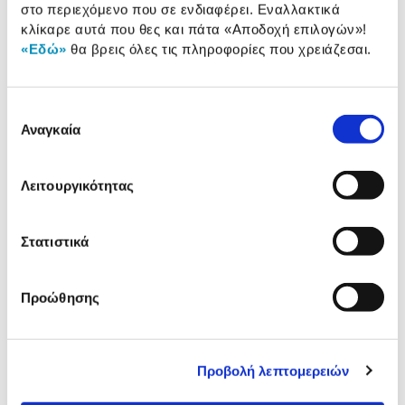
Χαρακτηριστικά
στο περιεχόμενο που σε ενδιαφέρει. Εναλλακτικά
προϊόντος
κλίκαρε αυτά που θες και πάτα
«Αποδοχή επιλογών»
!
«Εδώ»
θα βρεις όλες τις πληροφορίες που χρειάζεσαι.
Αξιολογήσεις
Αξιολογήσεις
Επιλογή
Αναγκαία
συγκατάθεσης
Σου παρουσιάζουμε τα top sellers
του μήνα
Λειτουργικότητας
Στατιστικά
Προώθησης
Προβολή λεπτομερειών
Πλαίσιο Χαρτί Φωτ/κο A4 /
Πλαίσιο Κουτί Αποθήκευσ
500 Φύλλα 80 gr
Χάρτινο 34x24x26 cm