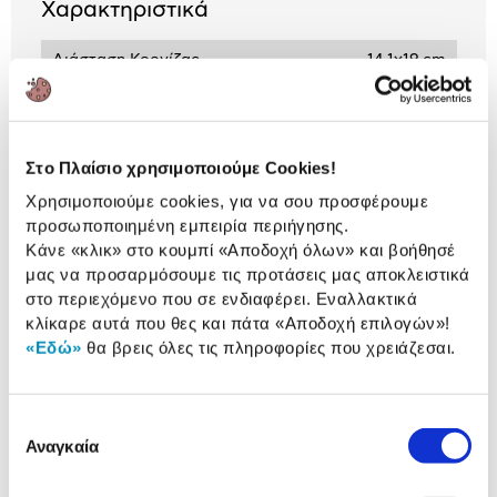
Χαρακτηριστικά
Διάσταση Κορνίζας
14.1x19 cm
Διάσταση Φωτογραφίας
10x15 cm
Στο Πλαίσιο χρησιμοποιούμε Cookies!
Αναλυτική
Χρησιμοποιούμε cookies, για να σου προσφέρουμε
Αναλυτική παρουσίαση
προσωποποιημένη εμπειρία περιήγησης.
παρουσίαση
Κάνε «κλικ» στο κουμπί
«Αποδοχή όλων»
και βοήθησέ
Προδιαγραφές
μας να προσαρμόσουμε τις προτάσεις μας αποκλειστικά
Χαρακτηριστικά
στο περιεχόμενο που σε ενδιαφέρει. Εναλλακτικά
προϊόντος
κλίκαρε αυτά που θες και πάτα
«Αποδοχή επιλογών»
!
Αξιολογήσεις
«Εδώ»
θα βρεις όλες τις πληροφορίες που χρειάζεσαι.
Αξιολογήσεις
Επιλογή
Αναγκαία
Δες τι κλίκαραν όσοι είδαν το ίδιο
συγκατάθεσης
προϊόν με εσένα!