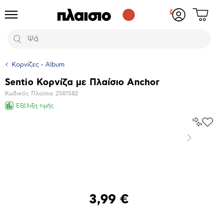
Δες
Προϊόντα
Σύνδεση
το
ή
καλάθι
εγγραφή
Αναζήτηση
σου
Κορνίζες - Album
Sentio Κορνίζα με Πλαίσιο Anchor
Βασικά
Κωδικός Πλαίσιο
2581582
χαρακτηριστικά
Εξέλιξη τιμής
Σύγκρ
Προ
το
στα
Επόμενο
Αγα
Μεγέθυνση
φωτογραφίας
3,99 €