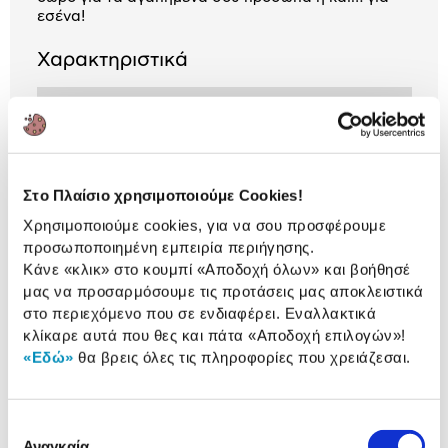
εσένα!
Χαρακτηριστικά
Ύψος:
8 cm
Μήκος:
6.5 cm
Βάρος
170 gr
Στο Πλαίσιο χρησιμοποιούμε Cookies!
Χρησιμοποιούμε cookies, για να σου προσφέρουμε
προσωποποιημένη εμπειρία περιήγησης.
Αναλυτική
Κάνε «κλικ» στο κουμπί
«Αποδοχή όλων»
και βοήθησέ
Αναλυτική παρουσίαση
μας να προσαρμόσουμε τις προτάσεις μας αποκλειστικά
παρουσίαση
στο περιεχόμενο που σε ενδιαφέρει. Εναλλακτικά
Προδιαγραφές
κλίκαρε αυτά που θες και πάτα
«Αποδοχή επιλογών»
!
Χαρακτηριστικά
«Εδώ»
θα βρεις όλες τις πληροφορίες που χρειάζεσαι.
προϊόντος
Αξιολογήσεις
Αξιολογήσεις
Επιλογή
Αναγκαία