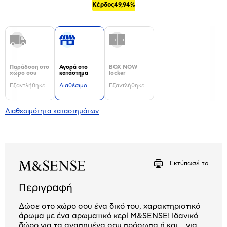
Κέρδος
49,94%
Παράδοση στο
Αγορά στο
BOX NOW
χώρο σου
κατάστημα
locker
Εξαντλήθηκε
Διαθέσιμο
Εξαντλήθηκε
Διαθεσιμότητα καταστημάτων
Εκτύπωσέ το
Περιγραφή
Δώσε στο χώρο σου ένα δικό του, χαρακτηριστικό
άρωμα με ένα αρωματικό κερί M&SENSE! Ιδανικό
δώρο για τα αγαπημένα σου πρόσωπα ή και… για