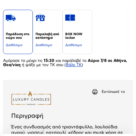
Παράδοση στο
Παραλαβή από
BOX NOW
χώρο σου
κατάστημα
locker
Διαθέσιμο
Διαθέσιμο
Διαθέσιμο
Αγόρασε το μέχρι τις
15:30
και παράλαβέ το
Αύριο 7/8 σε Αθήνα,
Θεσ/νίκη
ή ψάξε με τον ΤΚ σου
(
Βάλε ΤΚ
)
Εκτύπωσέ το
Περιγραφή
Ένας συνδυασμός από τριαντάφυλλο, λουλούδια
αγρού, γιασεμί, πατσουλί, κέδρος και musk χάρη σε