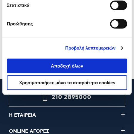
Στατιστικά
Προώθησης
Luxury Candles Αρωματικό
Luxury Candles Κερί
Χώρου Lunaria & White Musk
Νάρκισσος
Προβολή λεπτομερειών
18,00€
21,00€
Προσθήκη
Προσθήκη
Αποδοχή όλων
Χρησιμοποιήστε μόνο τα απαραίτητα cookies
210 2895000
Η ΕΤΑΙΡΕΙΑ
ONLINE ΑΓΟΡΕΣ