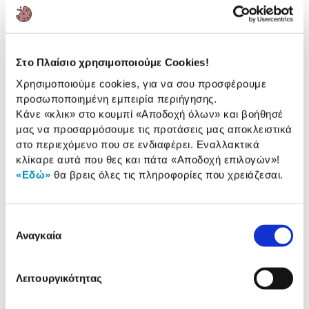
αυτά τα αρωματικά sticks bamboo από τη Luxury
Candles!
Στο Πλαίσιο χρησιμοποιούμε Cookies!
Χρησιμοποιούμε cookies, για να σου προσφέρουμε
Αναλυτική
Αναλυτική παρουσίαση
προσωποποιημένη εμπειρία περιήγησης.
παρουσίαση
Κάνε «κλικ» στο κουμπί
«Αποδοχή όλων»
και βοήθησέ
μας να προσαρμόσουμε τις προτάσεις μας αποκλειστικά
Αξιολογήσεις
στο περιεχόμενο που σε ενδιαφέρει. Εναλλακτικά
Αξιολογήσεις
κλίκαρε αυτά που θες και πάτα
«Αποδοχή επιλογών»
!
«Εδώ»
θα βρεις όλες τις πληροφορίες που χρειάζεσαι.
Δες τι κλίκαραν όσοι είδαν το ίδιο
προϊόν με εσένα!
Επιλογή
Αναγκαία
συγκατάθεσης
Λειτουργικότητας