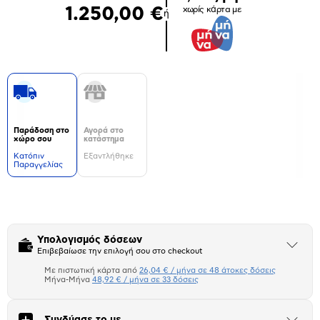
1.250,00 €
χωρίς κάρτα με
ή
Παράδοση στο
Αγορά στο
χώρο σου
κατάστημα
Kατόπιν
Εξαντλήθηκε
Παραγγελίας
Δεν
υπάρχουν
επιπλέον
πληροφορίες.
Υπολογισμός δόσεων
Άνοιξε
Επιβεβαίωσε την επιλογή σου στο checkout
το
μπλοκ
Με πιστωτική κάρτα από
26,04 € / μήνα σε 48 άτοκες δόσεις
Πιστωτική κάρτα
Μήνα-Μήνα
48,92 € / μήνα σε 33 δόσεις
Μήνα Μήνα
Συνδύασε το με