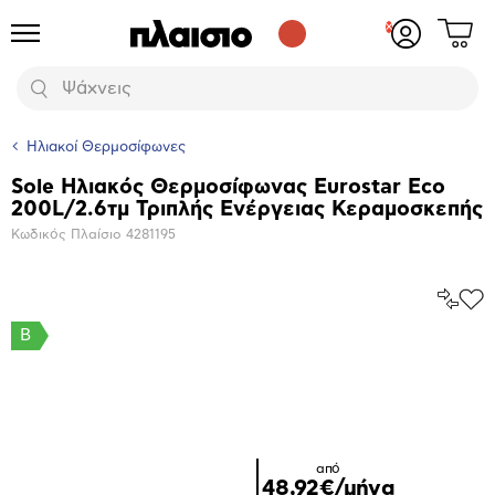
Δες
Προϊόντα
Σύνδεση
το
ή
καλάθι
εγγραφή
Αναζήτηση
σου
Ηλιακοί Θερμοσίφωνες
Sole Ηλιακός Θερμοσίφωνας Eurostar Eco
Βασικά
200L/2.6τμ Τριπλής Ενέργειας Κεραμοσκεπής
χαρακτηριστικά
Κωδικός Πλαίσιο
4281195
Σύγκρ
Προ
το
στα
B
Αγα
Μεγέθυνση
φωτογραφίας
από
48,92€/μήνα