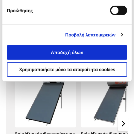
Προδιαγραφές
Προώθησης
Χαρακτηριστικά
προϊόντος
Αξιολογήσεις
Προβολή λεπτομερειών
Αξιολογήσεις
Αποδοχή όλων
Δες τι κλίκαραν όσοι είδαν το ίδιο
προϊόν με εσένα!
Χρησιμοποιήστε μόνο τα απαραίτητα cookies