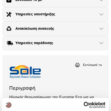
Άνοιξε
το
Αριθμός δόσεων
Ποσό/Μήνα
μπλοκ
26,04 €
Υπηρεσίες υποστήριξης
Άνοιξε
το
μπλοκ
Ανακύκλωση συσκευής
Άνοιξε
το
μπλοκ
Υπηρεσίες παράδοσης
Άνοιξε
το
μπλοκ
Εκτύπωσέ το
Περιγραφή
Ηλιακός θερμοσίφωνας της Eurostar Eco για να
έχεις ζεστό νερό όλες τις ημέρες του χρόνου!
Έρχεται με χωρητικότητα δοχείου 200Lt, επιφάνεια