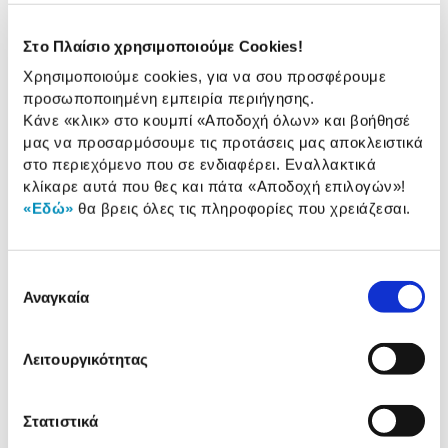
συλλέκτη 2.6m² και λειτουργεί με τρεις τύπους
ενέργειας!
Στο Πλαίσιο χρησιμοποιούμε Cookies!
Χρησιμοποιούμε cookies, για να σου προσφέρουμε
10 έτη στον συλλέκτη, 5 έτη στο δοχείο &
2 έτη στα υπόλοιπα εγγύηση Προμηθευτή
προσωποποιημένη εμπειρία περιήγησης.
Κάνε «κλικ» στο κουμπί
«Αποδοχή όλων»
και βοήθησέ
Πληροφορίες
μας να προσαρμόσουμε τις προτάσεις μας αποκλειστικά
στο περιεχόμενο που σε ενδιαφέρει. Εναλλακτικά
Χαρακτηριστικά
κλίκαρε αυτά που θες και πάτα
«Αποδοχή επιλογών»
!
«Εδώ»
θα βρεις όλες τις πληροφορίες που χρειάζεσαι.
Καταλληλότητα Ατόμων:
3-5
Χωρητικότητα:
200 Lt
Επιλογή
Συλλεκτική Επιφάνεια:
2,60 m2
Αναγκαία
συγκατάθεσης
Τοποθέτηση:
Κεραμοσκεπή
Λειτουργικότητας
Αναλυτική
Στατιστικά
Αναλυτική παρουσίαση
παρουσίαση