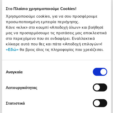
Τύπος:
Διπλής Ενέργειας /
Στο Πλαίσιο χρησιμοποιούμε Cookies!
Κάθετος
Χρησιμοποιούμε cookies, για να σου προσφέρουμε
Καταλληλότητα Ατόμων:
3-4
προσωποποιημένη εμπειρία περιήγησης.
Κάνε «κλικ» στο κουμπί
«Αποδοχή όλων»
και βοήθησέ
Χωρητικότητα:
80 Lt
μας να προσαρμόσουμε τις προτάσεις μας αποκλειστικά
στο περιεχόμενο που σε ενδιαφέρει. Εναλλακτικά
κλίκαρε αυτά που θες και πάτα
«Αποδοχή επιλογών»
!
«Εδώ»
θα βρεις όλες τις πληροφορίες που χρειάζεσαι.
Αναλυτική
Αναλυτική παρουσίαση
παρουσίαση
Επιλογή
Προδιαγραφές
Αναγκαία
Χαρακτηριστικά
συγκατάθεσης
προϊόντος
Αξιολογήσεις
Λειτουργικότητας
Αξιολογήσεις
Στατιστικά
Δες τι κλίκαραν όσοι είδαν το ίδιο