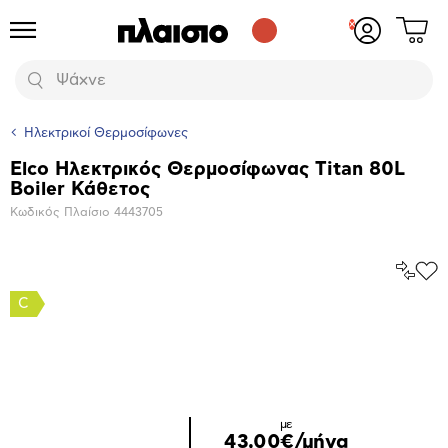
Δες
Προϊόντα
Σύνδεση
το
ή
καλάθι
εγγραφή
Αναζήτηση
σου
Ηλεκτρικοί Θερμοσίφωνες
Elco Ηλεκτρικός Θερμοσίφωνας Titan 80L
Βασικά
Boiler Κάθετος
χαρακτηριστικά
Κωδικός Πλαίσιο
4443705
Σύγκρ
Προ
το
στα
C
Αγα
Μεγέθυνση
φωτογραφίας
με
43,00€/μήνα