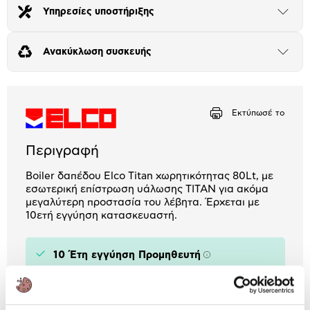
Υπηρεσίες υποστήριξης
Μήνα Μήνα
Άνοιξε
το
μπλοκ
Αριθμός δόσεων
Ποσό/Μήνα
Ανακύκλωση συσκευής
Άνοιξε
20,75 €
το
μπλοκ
Εκτύπωσέ το
Περιγραφή
Boiler δαπέδου Elco Titan χωρητικότητας 80Lt, με
εσωτερική επίστρωση υάλωσης ΤΙΤΑΝ για ακόμα
μεγαλύτερη προστασία του λέβητα. Έρχεται με
10ετή εγγύηση κατασκευαστή.
10 Έτη εγγύηση Προμηθευτή
Πληροφορίες
Χαρακτηριστικά