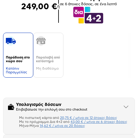
σε 6 άτοκες δόσεις, σε ένα λεπτό
249,00 €
ή
Παράδοση στο
Παραλαβή από
χώρο σου
κατάστημα
Kατόπιν
Μη διαθέσιμο
Παραγγελίας
Δεν
υπάρχουν
επιπλέον
πληροφορίες.
Υπολογισμός δόσεων
Άνοιξε
Επιβεβαίωσε την επιλογή σου στο checkout
το
μπλοκ
Με πιστωτική κάρτα από
20,75 € / μήνα σε 12 άτοκες δόσεις
Πιστωτική κάρτα
Με το πρόγραμμα Δια 4+2 από
43,00 € / μήνα σε 6 άτοκες δόσεις
Μήνα-Μήνα
14,62 € / μήνα σε 20 δόσεις
Πλαίσιο δια 4+2