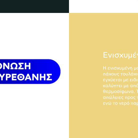
Ενισχυμέ
Η ενισχυμένη μ
πάχους τουλάχ
εγχύεται με ει
καλύπτει με απ
θερμοσίφωνα. Τ
απώλειες προς 
ενώ το νερό πα