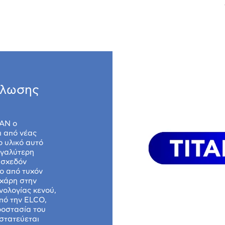
άλωσης
TAN ο
ι από νέας
 υλικό αυτό
εγαλύτερη
 σχεδόν
ο από τυχόν
 χάρη στην
νολογίας κενού,
πό την ELCO,
ροστασία του
στατεύεται