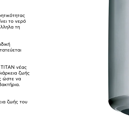
ητικότητας
ίνει το νερό
λληλα τη
ιδική
τατεύεται
 TITAN νέας
διάρκεια ζωής
ς ώστε να
βακτήρια.
εια ζωής του