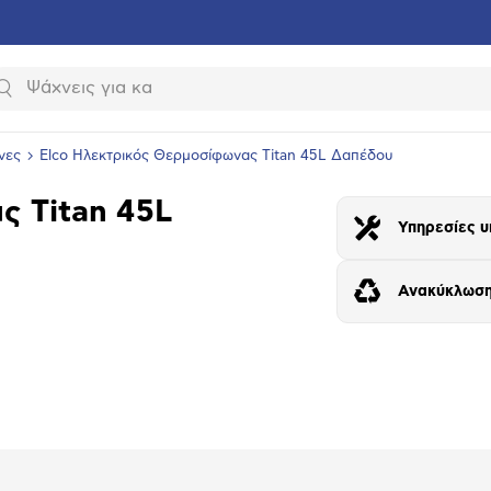
Αναζήτηση
νες
Elco Ηλεκτρικός Θερμοσίφωνας Titan 45L Δαπέδου
ς Titan 45L
Υπηρεσίες υ
Ανακύκλωση
υνση
ραφίας