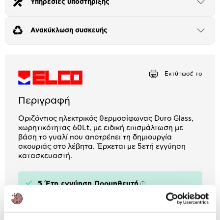
Υπηρεσίες υποστήριξης
Άνοιξε
το
Αριθμός δόσεων
Ποσό/Μήνα
μπλοκ
14,08 €
Ανακύκλωση συσκευής
Άνοιξε
το
μπλοκ
Εκτύπωσέ το
Περιγραφή
Οριζόντιος ηλεκτρικός θερμοσίφωνας Duro Glass,
χωρητικότητας 60Lt, με ειδική επισμάλτωση με
βάση το γυαλί που αποτρέπει τη δημιουργία
σκουριάς στο λέβητα. Έρχεται με 5ετή εγγύηση
κατασκευαστή.
5 Έτη εγγύηση Προμηθευτή
Πληροφορίες
Χαρακτηριστικά