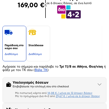
σε 6 άτοκες δόσεις, σε ένα λεπτό
169,00 €
ή
Παράδοση στο
Stockhouse
χώρο σου
Διαθέσιμο
Διαθέσιμο
Αγόρασε το σήμερα και παράλαβε το
Τρί 11/8 σε Αθήνα, Θεσ/νίκη
ή
ψάξε με τον ΤΚ σου
(
Βάλε ΤΚ
)
Υπολογισμός δόσεων
Άνοιξε
Επιβεβαίωσε την επιλογή σου στο checkout
το
μπλοκ
Με πιστωτική κάρτα από
14,08 € / μήνα σε 12 άτοκες δόσεις
Πιστωτική κάρτα
Με το πρόγραμμα Δια 4+2 από
29,67 € / μήνα σε 6 άτοκες δόσεις
Πλαίσιο δια 4+2