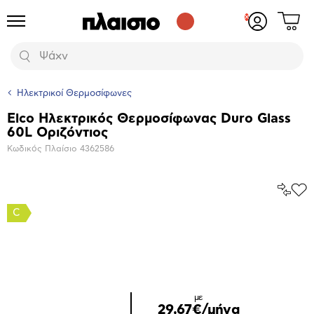
Δες
Προϊόντα
Σύνδεση
το
ή
καλάθι
εγγραφή
Αναζήτηση
σου
Ηλεκτρικοί Θερμοσίφωνες
Elco Ηλεκτρικός Θερμοσίφωνας Duro Glass
Βασικά
60L Οριζόντιος
χαρακτηριστικά
Κωδικός Πλαίσιο
4362586
Σύγκρ
Προ
το
στα
C
Αγα
Μεγέθυνση
φωτογραφίας
με
29,67€/μήνα