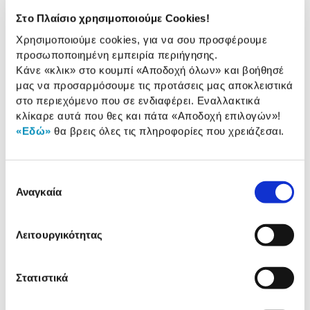
Στο Πλαίσιο χρησιμοποιούμε Cookies!
Τύπος:
Οριζόντιος
Χρησιμοποιούμε cookies, για να σου προσφέρουμε
Καταλληλότητα Ατόμων:
2-3
προσωποποιημένη εμπειρία περιήγησης.
Κάνε «κλικ» στο κουμπί
«Αποδοχή όλων»
και βοήθησέ
Χωρητικότητα:
60 Lt
μας να προσαρμόσουμε τις προτάσεις μας αποκλειστικά
στο περιεχόμενο που σε ενδιαφέρει. Εναλλακτικά
κλίκαρε αυτά που θες και πάτα
«Αποδοχή επιλογών»
!
Αναλυτική
«Εδώ»
θα βρεις όλες τις πληροφορίες που χρειάζεσαι.
Αναλυτική παρουσίαση
παρουσίαση
Προδιαγραφές
Επιλογή
Χαρακτηριστικά
Αναγκαία
συγκατάθεσης
προϊόντος
Αξιολογήσεις
Λειτουργικότητας
Αξιολογήσεις
Στατιστικά
Δες τι κλίκαραν όσοι είδαν το ίδιο
προϊόν με εσένα!