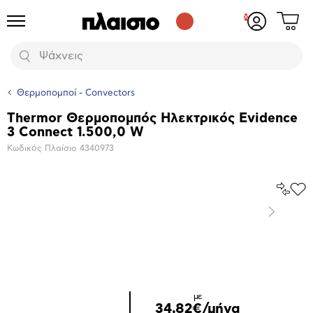
Δες
Προϊόντα
Σύνδεση
το
ή
καλάθι
εγγραφή
Αναζήτηση
σου
Θερμοπομποί - Convectors
Thermor Θερμοπομπός Ηλεκτρικός Evidence
Βασικά
3 Connect 1.500,0 W
χαρακτηριστικά
Κωδικός Πλαίσιο
4340973
Σύγκρ
Προ
το
στα
Επόμενο
Αγα
Μεγέθυνση
φωτογραφίας
με
34,82€/μήνα