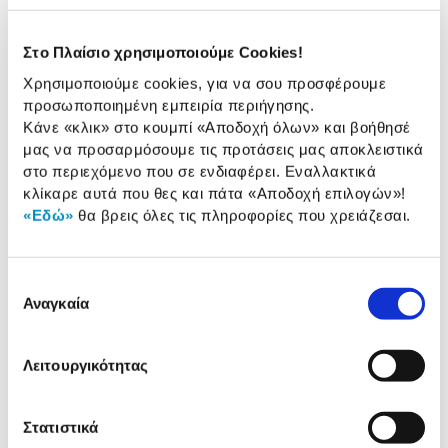
Τύπος:
Θερμοπομπός
Στο Πλαίσιο χρησιμοποιούμε Cookies!
Τύπος συσκευής:
Ηλεκτρικός
Χρησιμοποιούμε cookies, για να σου προσφέρουμε
προσωποποιημένη εμπειρία περιήγησης.
Ισχύς (Watt):
1.500 W
Κάνε «κλικ» στο κουμπί
«Αποδοχή όλων»
και βοήθησέ
μας να προσαρμόσουμε τις προτάσεις μας αποκλειστικά
Επίπεδα Ισχύος:
7
στο περιεχόμενο που σε ενδιαφέρει. Εναλλακτικά
κλίκαρε αυτά που θες και πάτα
«Αποδοχή επιλογών»
!
«Εδώ»
θα βρεις όλες τις πληροφορίες που χρειάζεσαι.
Αναλυτική
Αναλυτική παρουσίαση
παρουσίαση
Επιλογή
Αναγκαία
Προδιαγραφές
συγκατάθεσης
Χαρακτηριστικά
προϊόντος
Λειτουργικότητας
Αξιολογήσεις
Αξιολογήσεις
Στατιστικά