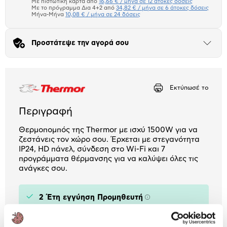
μπλοκ
Με πιστωτική κάρτα από
16,66 € / μήνα σε 12 άτοκες δόσεις
Πιστωτική κάρτα
Με το πρόγραμμα Δια 4+2 από
34,82 € / μήνα σε 6 άτοκες δόσεις
Μήνα-Μήνα
10,08 € / μήνα σε 24 δόσεις
Πλαίσιο δια 4+2
Προστάτεψε την αγορά σου
Μήνα Μήνα
Άνοιξε
το
μπλοκ
Αριθμός δόσεων
Ποσό/Μήνα
16,66 €
Εκτύπωσέ το
Περιγραφή
Θερμοπομπός της Thermor με ισχύ 1500W για να
ζεστάνεις τον χώρο σου. Έρχεται με στεγανότητα
IP24, HD πάνελ, σύνδεση στο Wi-Fi και 7
προγράμματα θέρμανσης για να καλύψει όλες τις
ανάγκες σου.
2 Έτη εγγύηση Προμηθευτή
Πληροφορίες
Χαρακτηριστικά