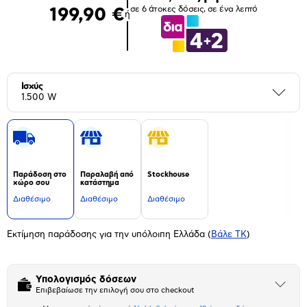
σε 6 άτοκες δόσεις, σε ένα λεπτό
199,90 €
ή
Ισχύς
Περι
1.500 W
Παράδοση στο
Παραλαβή από
Stockhouse
χώρο σου
κατάστημα
Διαθέσιμο
Διαθέσιμο
Διαθέσιμο
Εκτίμηση παράδοσης για την υπόλοιπη Ελλάδα
(
Βάλε ΤΚ
)
Υπολογισμός δόσεων
Άνοιξε
Επιβεβαίωσε την επιλογή σου στο checkout
το