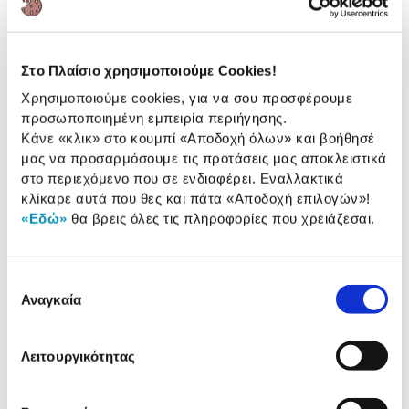
Αναλυτική
Αναλυτική παρουσίαση
παρουσίαση
Στο Πλαίσιο χρησιμοποιούμε Cookies!
Προδιαγραφές
Χρησιμοποιούμε cookies, για να σου προσφέρουμε
Χαρακτηριστικά
προϊόντος
προσωποποιημένη εμπειρία περιήγησης.
Κάνε «κλικ» στο κουμπί
«Αποδοχή όλων»
και βοήθησέ
Αξιολογήσεις
μας να προσαρμόσουμε τις προτάσεις μας αποκλειστικά
Αξιολογήσεις
στο περιεχόμενο που σε ενδιαφέρει. Εναλλακτικά
κλίκαρε αυτά που θες και πάτα
«Αποδοχή επιλογών»
!
«Εδώ»
θα βρεις όλες τις πληροφορίες που χρειάζεσαι.
Δες τι κλίκαραν όσοι είδαν το ίδιο
προϊόν με εσένα!
Επιλογή
Αναγκαία
συγκατάθεσης
Λειτουργικότητας