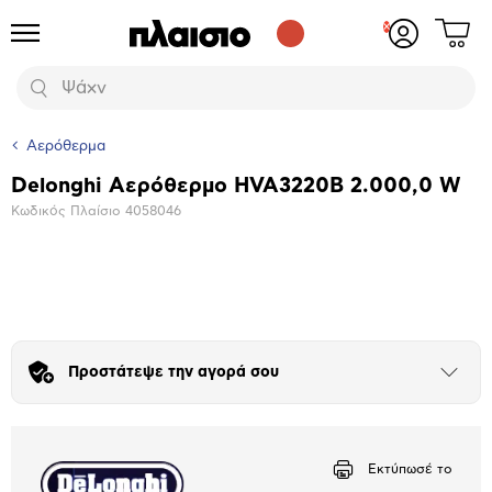
Δες
Προϊόντα
Σύνδεση
το
ή
καλάθι
εγγραφή
Αναζήτηση
σου
Αερόθερμα
Delonghi Αερόθερμο HVA3220B 2.000,0 W
Βασικά
Κωδικός Πλαίσιο
4058046
χαρακτηριστικά
Μεγέθυνση
φωτογραφίας
Προστάτεψε την αγορά σου
Άνοιξε
το
μπλοκ
Εκτύπωσέ το