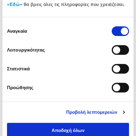
«Εδώ»
θα βρεις όλες τις πληροφορίες που χρειάζεσαι.
Αναλυτική
Αναλυτική παρουσίαση
παρουσίαση
Επιλογή
Προδιαγραφές
Αναγκαία
συγκατάθεσης
Χαρακτηριστικά
προϊόντος
Αξιολογήσεις
Λειτουργικότητας
Αξιολογήσεις
Στατιστικά
Δες τι κλίκαραν όσοι είδαν το ίδιο
προϊόν με εσένα!
Προώθησης
Προβολή λεπτομερειών
Αποδοχή όλων