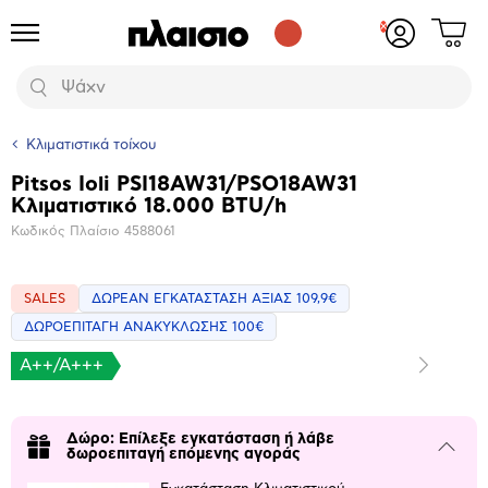
Δες
Προϊόντα
Σύνδεση
το
ή
καλάθι
εγγραφή
Αναζήτηση
σου
Κλιματιστικά τοίχου
Pitsos Ioli PSI18AW31/PSO18AW31
Βασικά
Κλιματιστικό 18.000 BTU/h
χαρακτηριστικά
Κωδικός Πλαίσιο
4588061
SALES
ΔΩΡΕΑΝ ΕΓΚΑΤΑΣΤΑΣΗ ΑΞΙΑΣ 109,9€
ΔΩΡΟΕΠΙΤΑΓΗ ΑΝΑΚΥΚΛΩΣΗΣ 100€
A++/A+++
Επόμενο
Μεγέθυνση
φωτογραφίας
Επόμενο
Δώρο: Επίλεξε εγκατάσταση ή λάβε
Κλείσε
δωροεπιταγή επόμενης αγοράς
το
μπλοκ