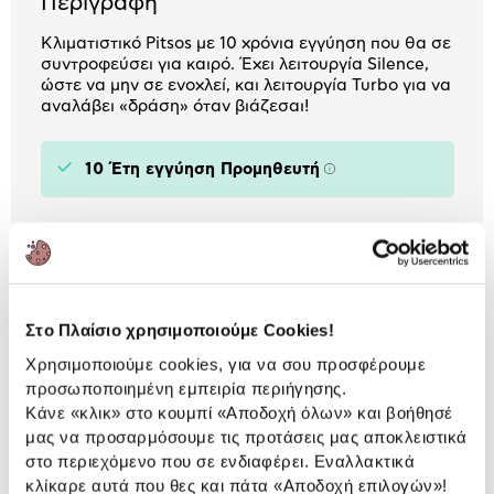
Περιγραφή
Κλιματιστικό Pitsos με 10 χρόνια εγγύηση που θα σε
συντροφεύσει για καιρό. Έχει λειτουργία Silence,
ώστε να μην σε ενοχλεί, και λειτουργία Turbo για να
αναλάβει «δράση» όταν βιάζεσαι!
10 Έτη εγγύηση Προμηθευτή
Πληροφορίες
Χαρακτηριστικά
Τύπος:
Τοίχου
Τύπος λειτουργίας:
Inverter
Στο Πλαίσιο χρησιμοποιούμε Cookies!
Χρησιμοποιούμε cookies, για να σου προσφέρουμε
Ονομαστική απόδοση:
18.000 BTU/h
προσωποποιημένη εμπειρία περιήγησης.
Εύρος θερμικής
10.580 - 19.960 BTU/h
Κάνε «κλικ» στο κουμπί
«Αποδοχή όλων»
και βοήθησέ
απόδοσης:
μας να προσαρμόσουμε τις προτάσεις μας αποκλειστικά
στο περιεχόμενο που σε ενδιαφέρει. Εναλλακτικά
κλίκαρε αυτά που θες και πάτα
«Αποδοχή επιλογών»
!