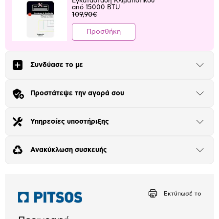
Εγκατάσταση Κλιματιστικού
από 15000 BTU
109,90€
Προσθήκη
Συνδύασε το με
Άνοιξε
το
μπλοκ
Προστάτεψε την αγορά σου
Άνοιξε
το
μπλοκ
Υπηρεσίες υποστήριξης
Άνοιξε
το
μπλοκ
Ανακύκλωση συσκευής
Άνοιξε
το
μπλοκ
Εκτύπωσέ το