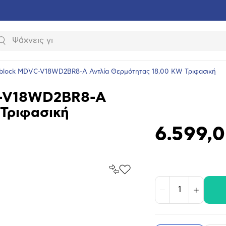
Αναζήτηση
block MDVC-V18WD2BR8-Α Αντλία Θερμότητας 18,00 KW Τριφασική
C-V18WD2BR8-Α
Τριφασική
6.599,
Σύγκρινέ
Προσθήκη
το
στα
Αγαπημένα
υνση
Μείωση
Αύξηση
ραφίας