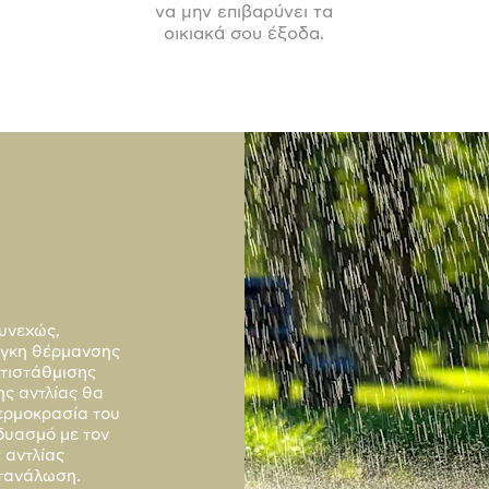
να μην επιβαρύνει τα
οικιακά σου έξοδα.
υνεχώς,
νάγκη θέρμανσης
ντιστάθμισης
ης αντλίας θα
ερμοκρασία του
δυασμό με τον
 αντλίας
ατανάλωση.