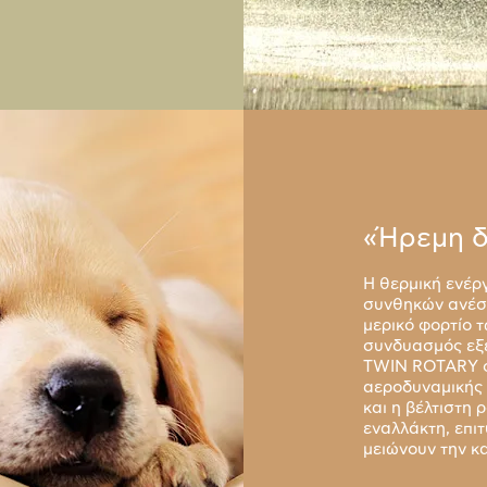
«Ήρεμη δ
Η θερμική ενέργ
συνθηκών ανέσε
μερικό φορτίο 
συνδυασμός εξε
TWIN ROTARY σ
αεροδυναμικής 
και η βέλτιστη 
εναλλάκτη, επι
μειώνουν την κ