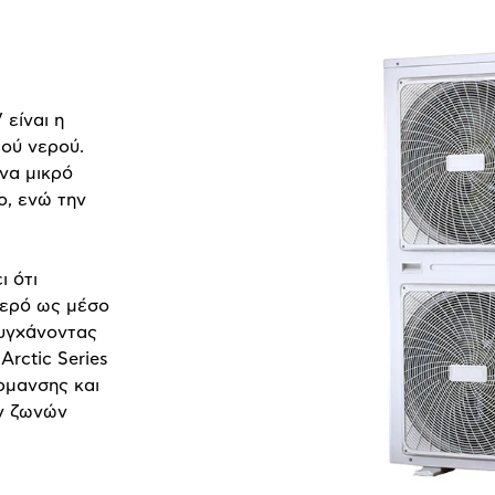
είναι η
τού νερού.
να μικρό
ο, ενώ την
ι ότι
νερό ως μέσο
τυγχάνοντας
Arctic Series
ρμανσης και
ών ζωνών