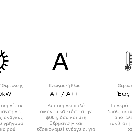
/ Θέρμανσης
Ενεργειακή Κλάση
Θερμοκ
50kW
Α++/ Α+++
Έως 
τουργία σε
Λειτουργεί πολύ
Το νερό φ
μανση για
οικονομικά -τόσο στην
65οC, πετυ
ις ανάγκες
ψύξη, όσο και στη
αποτελε
υ γρήγορα
θέρμανση- και
ταχύτατη
 καιρού.
εξοικονομεί ενέργεια, για
χ