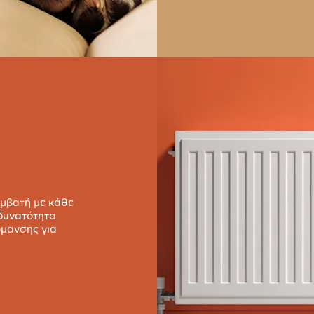
υμβατή με κάθε
 δυνατότητα
ρμανσης για