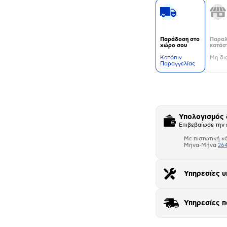
Παράδοση στο
Παραλ
χώρο σου
κατάσ
Kατόπιν
Μη δι
Παραγγελίας
Δεν
υπάρχουν
επιπλέον
πληροφορίες.
Υπολογισμός
Επιβεβαίωσε την 
Με πιστωτική κ
Μήνα-Μήνα
264
Υπηρεσίες υ
Αριθμός δό
Υπηρεσίες 