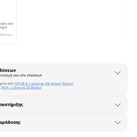
αβή από
τημα
αθέσιμο
 δόσεων
Άνοιξε
επιλογή σου στο checkout
το
μπλοκ
άρτα από
137,48 € / μήνα σε 48 άτοκες δόσεις
Πιστωτική κάρτα
,45 € / μήνα σε 32 δόσεις
Μήνα Μήνα
ποστήριξης
Άνοιξε
το
σεων
Ποσό/Μήνα
μπλοκ
137,48 €
παράδοσης
Άνοιξε
το
μπλοκ