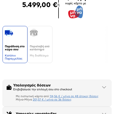
5.499,00 €
χωρίς κάρτα με
ή
Παράδοση στο
Παραλαβή από
χώρο σου
κατάστημα
Kατόπιν
Μη διαθέσιμο
Παραγγελίας
Δεν
υπάρχουν
επιπλέον
πληροφορίες.
Υπολογισμός δόσεων
Άνοιξε
Επιβεβαίωσε την επιλογή σου στο checkout
το
μπλοκ
Με πιστωτική κάρτα από
114,56 € / μήνα σε 48 άτοκες δόσεις
Πιστωτική κάρτα
Μήνα-Μήνα
201,57 € / μήνα σε 36 δόσεις
Μήνα Μήνα
Υπηρεσίες υποστήριξης