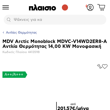
Δες
Προϊόντα
Σύνδεση
το
ή
καλάθι
εγγραφή
Αναζήτηση
σου
Αντλίες Θερμότητας
MDV Arctic Monoblock MDVC-V14WD2ER8-Α
Βασικά
Αντλία Θερμότητας 14,00 KW Μονοφασική
χαρακτηριστικά
Κωδικός Πλαίσιο
4413598
Σύγκρ
Προ
το
στα
A++/A+++
Αγα
Μεγέθυνση
φωτογραφίας
από
201,57€/μήνα