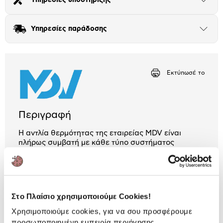
Άνοιξε
το
Αριθμός δόσεων
Ποσό/Μήνα
μπλοκ
114,56 €
Υπηρεσίες παράδοσης
Άνοιξε
το
μπλοκ
Εκτύπωσέ το
Περιγραφή
Η αντλία θερμότητας της εταιρείας MDV είναι
πλήρως συμβατή με κάθε τύπο συστήματος
θέρμανσης. Έχει υψηλή ενεργειακή κλάση,
συνδέεται σε μονοφασική περιοχή και λειτουργεί
αθόρυβα.
Στο Πλαίσιο χρησιμοποιούμε Cookies!
3 Έτη εγγύηση Προμηθευτή
Πληροφορίες
Χρησιμοποιούμε cookies, για να σου προσφέρουμε
προσωποποιημένη εμπειρία περιήγησης.