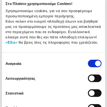
Ισχύς (Watt):
24 W
Στο Πλαίσιο χρησιμοποιούμε Cookies!
Ταχύτητες:
3
Χρησιμοποιούμε cookies, για να σου προσφέρουμε
προσωποποιημένη εμπειρία περιήγησης.
Διάμετρος:
23 cm
Κάνε «κλικ» στο κουμπί
«Αποδοχή όλων»
και βοήθησέ
μας να προσαρμόσουμε τις προτάσεις μας αποκλειστικά
στο περιεχόμενο που σε ενδιαφέρει. Εναλλακτικά
κλίκαρε αυτά που θες και πάτα
«Αποδοχή επιλογών»
!
Αναλυτική
«Εδώ»
θα βρεις όλες τις πληροφορίες που χρειάζεσαι.
Αναλυτική παρουσίαση
παρουσίαση
Προδιαγραφές
Επιλογή
Χαρακτηριστικά
προϊόντος
Αναγκαία
συγκατάθεσης
Αξιολογήσεις
Αξιολογήσεις
Λειτουργικότητας
Στατιστικά
Δες τι κλίκαραν όσοι είδαν το ίδιο
προϊόν με εσένα!