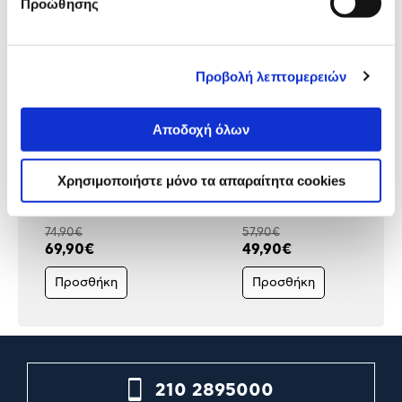
Προώθησης
Προβολή λεπτομερειών
Αποδοχή όλων
Philips Ανεμιστήρας
Rohnson Ανεμιστήρας
Χρησιμοποιήστε μόνο τα απαραίτητα cookies
Επιτραπέζιος CX3050/01
Επιτραπέζιος R863
74,90€
57,90€
69,90€
49,90€
Προσθήκη
Προσθήκη
210 2895000