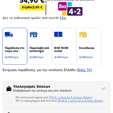
54,90 €
ή
Κέρδος
5,00 €
Δες το εκθεσιακό προϊόν από κοντά!
Eδώ
Παράδοση στο
Παραλαβή από
BOX NOW
Stockhouse
χώρο σου
κατάστημα
locker
Διαθέσιμο
Διαθέσιμο
Διαθέσιμο
Διαθέσιμο
Εκτίμηση παράδοσης για την υπόλοιπη Ελλάδα
(
Βάλε ΤΚ
)
Υπολογισμός δόσεων
Άνοιξε
Επιβεβαίωσε την επιλογή σου στο checkout
το
μπλοκ
Με πιστωτική κάρτα από
9,15 € / μήνα σε 6 άτοκες δόσεις
Πιστωτική κάρτα
Με το πρόγραμμα Δια 4+2 από
10,65 € / μήνα σε 6 άτοκες δόσεις
Πλαίσιο δια 4+2