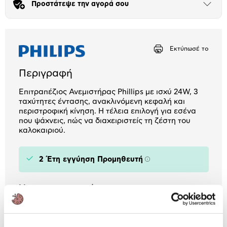
Προστάτεψε την αγορά σου
Άνοιξε
το
Αριθμός δόσεων
Ποσό/Μήνα
μπλοκ
9,15 €
Εκτύπωσέ το
Περιγραφή
Επιτραπέζιος Ανεμιστήρας Phillips με ισχύ 24W, 3
ταχύτητες έντασης, ανακλινόμενη κεφαλή και
περιστροφική κίνηση. Η τέλεια επιλογή για εσένα
που ψάχνεις, πώς να διαχειριστείς τη ζέστη του
καλοκαιριού.
2 Έτη εγγύηση Προμηθευτή
Πληροφορίες
Χαρακτηριστικά
Τύπος:
Επιτραπέζιος