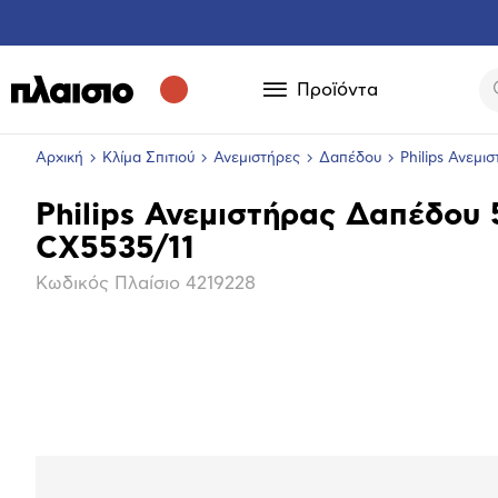
Προϊόντα
Αρχική
Κλίμα Σπιτιού
Ανεμιστήρες
Δαπέδου
Philips Ανεμ
Philips Ανεμιστήρας Δαπέδου 
Βασικά
CX5535/11
χαρακτηριστικά
Κωδικός Πλαίσιο
4219228
Επόμενο
Μεγέθ
φωτογ