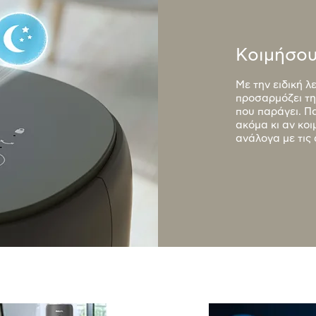
Κοιμήσου
Με την ειδική λ
προσαρμόζει τη
που παράγει. Π
ακόμα κι αν κοι
ανάλογα με τις