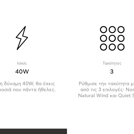
Ισχύς
Ταχύτητες
40W
3
η δύναμη 40W, θα έχεις
Ρύθμισε την ταχύτητα μ
ροσιά που πάντα ήθελες.
από τις 3 επιλογές: No
Natural Wind και Quiet 