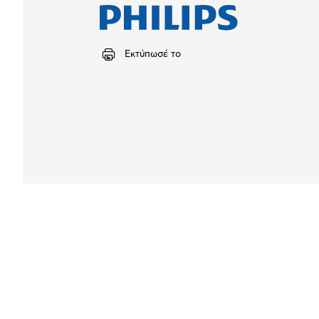
Εκτύπωσέ το
Αναλυτική
παρουσίαση