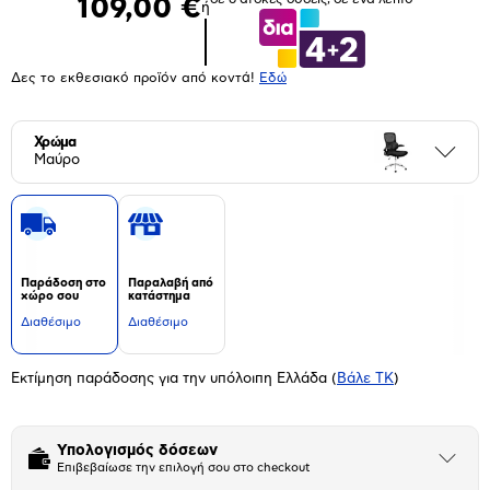
109,00 €
ή
Δες το εκθεσιακό προϊόν από κοντά!
Eδώ
Χρώμα
Περι
Μαύρο
Παράδοση στο
Παραλαβή από
χώρο σου
κατάστημα
Διαθέσιμο
Διαθέσιμο
Εκτίμηση παράδοσης για την υπόλοιπη Ελλάδα
(
Βάλε ΤΚ
)
Υπολογισμός δόσεων
Άνοιξε
Επιβεβαίωσε την επιλογή σου στο checkout
το