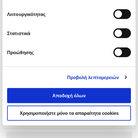
Λειτουργικότητας
@Work Υποπόδιο Round
15,90 €
Στατιστικά
Προσθήκη
Προώθησης
Αναλυτική
Αναλυτική παρουσίαση
Προβολή λεπτομερειών
παρουσίαση
Προδιαγραφές
Αποδοχή όλων
Χαρακτηριστικά
προϊόντος
Χρησιμοποιήστε μόνο τα απαραίτητα cookies
Αξιολογήσεις
Αξιολογήσεις