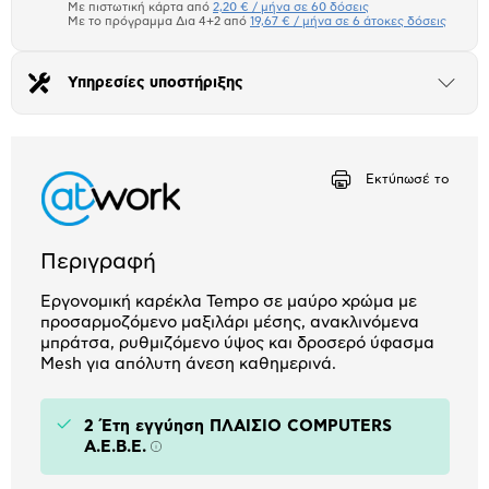
μπλοκ
Με πιστωτική κάρτα από
2,20 € / μήνα σε 60 δόσεις
Πιστωτική κάρτα
Με το πρόγραμμα Δια 4+2 από
19,67 € / μήνα σε 6 άτοκες δόσεις
Πλαίσιο δια 4+2
Υπηρεσίες υποστήριξης
Άνοιξε
το
Αριθμός δόσεων
Ποσό/Μήνα
μπλοκ
2,20 €
Εκτύπωσέ το
Περιγραφή
Εργονομική καρέκλα Tempo σε μαύρο χρώμα με
προσαρμοζόμενο μαξιλάρι μέσης, ανακλινόμενα
μπράτσα, ρυθμιζόμενο ύψος και δροσερό ύφασμα
Mesh για απόλυτη άνεση καθημερινά.
2 Έτη εγγύηση ΠΛΑΙΣΙΟ COMPUTERS
A.E.B.E.
Πληροφορίες