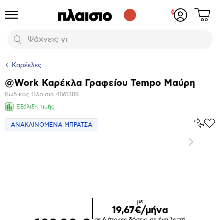
Δες
Προϊόντα
Σύνδεση
το
ή
καλάθι
εγγραφή
Αναζήτηση
σου
Καρέκλες
@Work Καρέκλα Γραφείου Tempo Μαύρη
Βασικά
Κωδικός Πλαίσιο
4861388
χαρακτηριστικά
Εξέλιξη τιμής
Σύγκρ
ΑΝΑΚΛΙΝΟΜΕΝΑ ΜΠΡΑΤΣΑ
Προ
το
στα
Αγα
Επόμενο
Μεγέθυνση
φωτογραφίας
με
19,67€/μήνα
σε 6 άτοκες δόσεις, σε ένα λεπτό