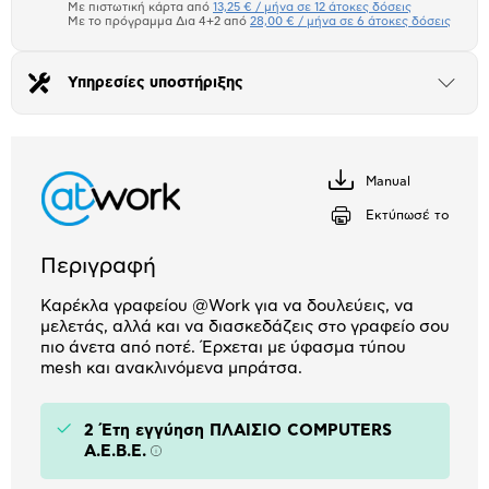
μπλοκ
Με πιστωτική κάρτα από
13,25 € / μήνα σε 12 άτοκες δόσεις
Πιστωτική κάρτα
Με το πρόγραμμα Δια 4+2 από
28,00 € / μήνα σε 6 άτοκες δόσεις
Πλαίσιο δια 4+2
Υπηρεσίες υποστήριξης
Άνοιξε
το
Αριθμός δόσεων
Ποσό/Μήνα
μπλοκ
13,25 €
Manual
Κατέβασέ
το
Εκτύπωσέ το
Περιγραφή
Καρέκλα γραφείου @Work για να δουλεύεις, να
μελετάς, αλλά και να διασκεδάζεις στο γραφείο σου
πιο άνετα από ποτέ. Έρχεται με ύφασμα τύπου
mesh και ανακλινόμενα μπράτσα.
2 Έτη εγγύηση ΠΛΑΙΣΙΟ COMPUTERS
A.E.B.E.
Πληροφορίες