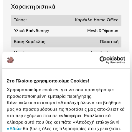
Χαρακτηριστικά
Τύπος:
Καρέκλα Home Office
Υλικό Επένδυσης:
Mesh & Ύφασμα
Βάση Καρέκλας:
Πλαστική
Μπράτσα:
Ανακλινόμενα
Στο Πλαίσιο χρησιμοποιούμε Cookies!
ΒΛΕΠΕΙΣ:
Χρησιμοποιούμε cookies, για να σου προσφέρουμε
προσωποποιημένη εμπειρία περιήγησης.
@Work Καρέκλα Γραφείου Seetee
Κάνε «κλικ» στο κουμπί
«Αποδοχή όλων»
και βοήθησέ
Blue
μας να προσαρμόσουμε τις προτάσεις μας αποκλειστικά
159,00 €
στο περιεχόμενο που σε ενδιαφέρει. Εναλλακτικά
κλίκαρε αυτά που θες και πάτα
«Αποδοχή επιλογών»
!
«Εδώ»
θα βρεις όλες τις πληροφορίες που χρειάζεσαι.