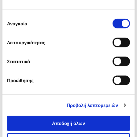
Συνδύασέ
το με
Επιλογή
Αναγκαία
συγκατάθεσης
@Work Υποπόδιο FT-816
26,90 €
Λειτουργικότητας
Προσθήκη
Στατιστικά
@Work Δάπεδο Προστασίας 120
x 90 cm
Προώθησης
24,90 €
Προσθήκη
Προβολή λεπτομερειών
Αποδοχή όλων
Αναλυτική
Αναλυτική παρουσίαση