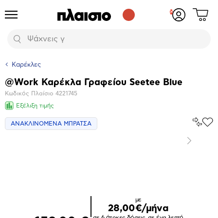
Δες
Προϊόντα
Σύνδεση
το
ή
καλάθι
εγγραφή
Αναζήτηση
σου
Καρέκλες
@Work Καρέκλα Γραφείου Seetee Blue
Βασικά
Κωδικός Πλαίσιο
4221745
χαρακτηριστικά
Εξέλιξη τιμής
Σύγκρ
ΑΝΑΚΛΙΝΟΜΕΝΑ ΜΠΡΑΤΣΑ
Προ
το
στα
Αγα
Επόμενο
Μεγέθυνση
φωτογραφίας
με
28,00€/μήνα
σε 6 άτοκες δόσεις, σε ένα λεπτό