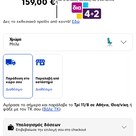
159,00 €
ή
Δες το εκθεσιακό προϊόν από κοντά!
Eδώ
Χρώμα
Περι
Μπλε
Παράδοση στο
Παραλαβή από
χώρο σου
κατάστημα
Διαθέσιμο
Διαθέσιμο
Αγόρασε το σήμερα και παράλαβε το
Τρί 11/8 σε Αθήνα, Θεσ/νίκη
ή
ψάξε με τον ΤΚ σου
(
Βάλε ΤΚ
)
Υπολογισμός δόσεων
Άνοιξε
Επιβεβαίωσε την επιλογή σου στο checkout
το