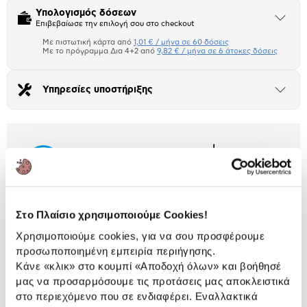
Υπολογισμός δόσεων
Άνοιξε
Επιβεβαίωσε την επιλογή σου στο checkout
το
μπλοκ
Με πιστωτική κάρτα από
1,01 € / μήνα σε 60 δόσεις
Πιστωτική κάρτα
Με το πρόγραμμα Δια 4+2 από
9,82 € / μήνα σε 6 άτοκες δόσεις
Πλαίσιο δια 4+2
Υπηρεσίες υποστήριξης
Άνοιξε
το
Αριθμός δόσεων
Ποσό/Μήνα
μπλοκ
1,01 €
Manual
Κατέβασέ
το
Εκτύπωσέ το
Περιγραφή
Στο Πλαίσιο χρησιμοποιούμε Cookies!
Η παιδική καρέκλα γραφείου Cherries προσφέρει
Χρησιμοποιούμε cookies, για να σου προσφέρουμε
άνετο και απολαυστικό κάθισμα για πολύωρο
προσωποποιημένη εμπειρία περιήγησης.
διάβασμα! Με ύφασμα Mesh για να αποφεύγεις την
Κάνε «κλικ» στο κουμπί
«Αποδοχή όλων»
και βοήθησέ
εφίδρωση και ρυθμιζόμενο ύψος για να τη φέρεις
μας να προσαρμόσουμε τις προτάσεις μας αποκλειστικά
στα… μέτρα σου.
στο περιεχόμενο που σε ενδιαφέρει. Εναλλακτικά