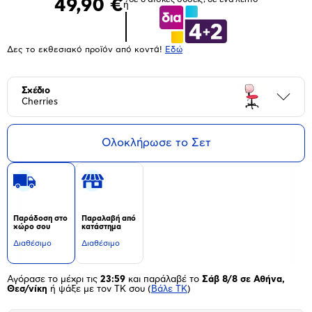
49,90 €
ή
Δες το εκθεσιακό προϊόν από κοντά!
Eδώ
Σχέδιο
Περι
Cherries
Ολοκλήρωσε το Σετ
Παράδοση στο
Παραλαβή από
χώρο σου
κατάστημα
Διαθέσιμο
Διαθέσιμο
Αγόρασε το μέχρι τις
23:59
και παράλαβέ το
Σάβ 8/8 σε Αθήνα,
Θεσ/νίκη
ή ψάξε με τον ΤΚ σου
(
Βάλε ΤΚ
)