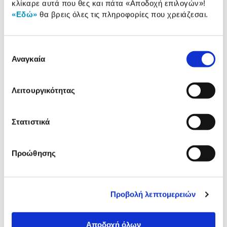
κλίκαρε αυτά που θες και πάτα
«Αποδοχή επιλογών»
!
2 Έτη εγγύηση ΠΛΑΙΣΙΟ COMPUTERS
«Εδώ»
θα βρεις όλες τις πληροφορίες που χρειάζεσαι.
A.E.B.E.
Πληροφορίες
Χαρακτηριστικά
Επιλογή
Αναγκαία
συγκατάθεσης
Τύπος:
Καρέκλα Παιδική/
Εφηβική
Λειτουργικότητας
Υλικό Επένδυσης:
Mesh & Ύφασμα
Βάση Καρέκλας:
Πλαστική
Στατιστικά
Προώθησης
Αναλυτική
Αναλυτική παρουσίαση
παρουσίαση
Προβολή λεπτομερειών
Προδιαγραφές
Χαρακτηριστικά
προϊόντος
Αποδοχή όλων