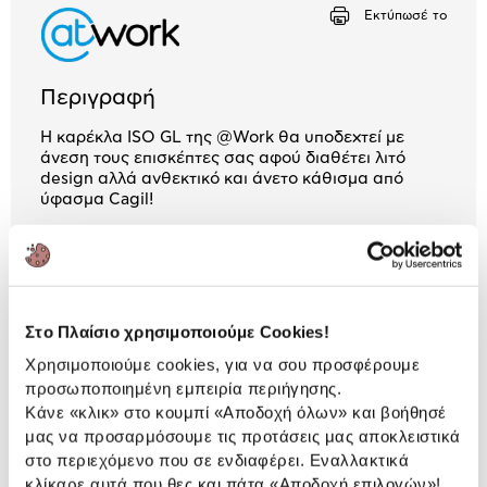
Αριθμός δόσεων
Ποσό/Μήνα
Εκτύπωσέ το
1,60 €
Περιγραφή
Η καρέκλα ISO GL της @Work θα υποδεχτεί με
άνεση τους επισκέπτες σας αφού διαθέτει λιτό
design αλλά ανθεκτικό και άνετο κάθισμα από
ύφασμα Cagil!
1 Έτος εγγύηση ΠΛΑΙΣΙΟ COMPUTERS
A.E.B.E.
Πληροφορίες
Στο Πλαίσιο χρησιμοποιούμε Cookies!
Χαρακτηριστικά
Χρησιμοποιούμε cookies, για να σου προσφέρουμε
προσωποποιημένη εμπειρία περιήγησης.
Τύπος:
Καρέκλα Επισκέπτη
Κάνε «κλικ» στο κουμπί
«Αποδοχή όλων»
και βοήθησέ
Βάση Καρέκλας:
Μεταλ.Επιχρωμιωμένη
μας να προσαρμόσουμε τις προτάσεις μας αποκλειστικά
στο περιεχόμενο που σε ενδιαφέρει. Εναλλακτικά
κλίκαρε αυτά που θες και πάτα
«Αποδοχή επιλογών»
!