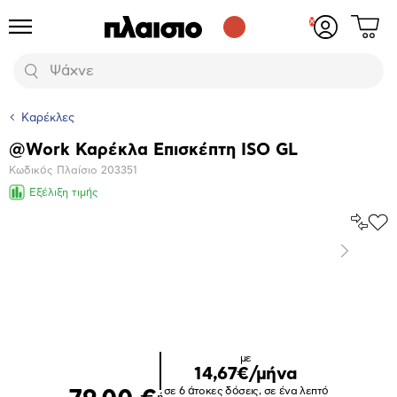
Δες
Προϊόντα
Σύνδεση
το
ή
καλάθι
εγγραφή
Αναζήτηση
σου
Καρέκλες
@Work Καρέκλα Επισκέπτη ISO GL
Βασικά
Κωδικός Πλαίσιο
203351
χαρακτηριστικά
Εξέλιξη τιμής
Σύγκρ
Προ
το
στα
Επόμενο
Αγα
Μεγέθυνση
φωτογραφίας
Επόμενο
με
14,67€/μήνα
σε 6 άτοκες δόσεις, σε ένα λεπτό