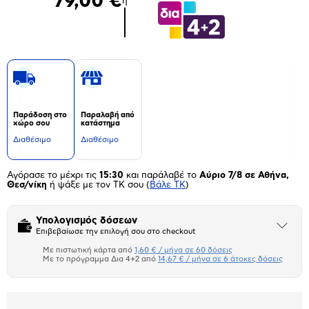
79,00 €
ή
Παράδοση στο
Παραλαβή από
χώρο σου
κατάστημα
Διαθέσιμο
Διαθέσιμο
Αγόρασε το μέχρι τις
15:30
και παράλαβέ το
Αύριο 7/8 σε Αθήνα,
Θεσ/νίκη
ή ψάξε με τον ΤΚ σου
(
Βάλε ΤΚ
)
Υπολογισμός δόσεων
Άνοιξε
Επιβεβαίωσε την επιλογή σου στο checkout
το
μπλοκ
Με πιστωτική κάρτα από
1,60 € / μήνα σε 60 δόσεις
Πιστωτική κάρτα
Με το πρόγραμμα Δια 4+2 από
14,67 € / μήνα σε 6 άτοκες δόσεις
Πλαίσιο δια 4+2