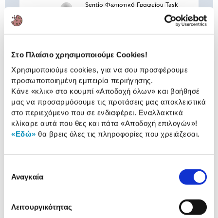
Sentio Φωτιστικό Γραφείου Task
Λευκό
16,90 €
Στο Πλαίσιο χρησιμοποιούμε Cookies!
Χρησιμοποιούμε cookies, για να σου προσφέρουμε
Συνδύασέ
το με
προσωποποιημένη εμπειρία περιήγησης.
Κάνε «κλικ» στο κουμπί
«Αποδοχή όλων»
και βοήθησέ
μας να προσαρμόσουμε τις προτάσεις μας αποκλειστικά
Eurolamp Λαμπτήρας Σφαιρικός
στο περιεχόμενο που σε ενδιαφέρει. Εναλλακτικά
E14 5W 6500K 400L
κλίκαρε αυτά που θες και πάτα
«Αποδοχή επιλογών»
!
1,29 €
«Εδώ»
θα βρεις όλες τις πληροφορίες που χρειάζεσαι.
Προσθήκη
Επιλογή
Αναγκαία
Eurolamp Λαμπτήρας E14 5W
συγκατάθεσης
3000K 470L
1,29 €
Λειτουργικότητας
Προσθήκη