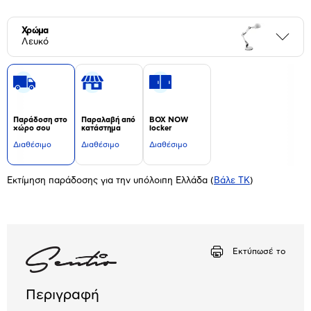
Χρώμα
Περι
Λευκό
Παράδοση στο
Παραλαβή από
BOX NOW
χώρο σου
κατάστημα
locker
Διαθέσιμο
Διαθέσιμο
Διαθέσιμο
Εκτίμηση παράδοσης για την υπόλοιπη Ελλάδα
(
Βάλε ΤΚ
)
Εκτύπωσέ το
Περιγραφή