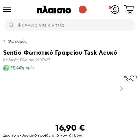
Δες
Προϊόντα
Σύνδεση
το
ή
καλάθι
εγγραφή
Αναζήτηση
σου
Φωτισμός
Sentio Φωτιστικό Γραφείου Task Λευκό
Βασικά
Κωδικός Πλαίσιο
2107627
χαρακτηριστικά
Εξέλιξη τιμής
Σύγκρ
Προ
το
στα
Επόμενο
Αγα
Μεγέθυνση
φωτογραφίας
16,90 €
Δες το εκθεσιακό προϊόν από κοντά!
Eδώ