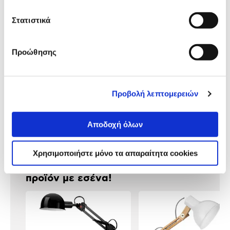
Στατιστικά
Αναλυτική
Προώθησης
Αναλυτική παρουσίαση
παρουσίαση
Προδιαγραφές
Προβολή λεπτομερειών
Χαρακτηριστικά
προϊόντος
Αξιολογήσεις
Αποδοχή όλων
Αξιολογήσεις
Χρησιμοποιήστε μόνο τα απαραίτητα cookies
Δες τι κλίκαραν όσοι είδαν το ίδιο
προϊόν με εσένα!