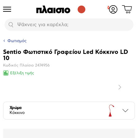
Δες
Προϊόντα
Σύνδεση
το
ή
καλάθι
εγγραφή
Αναζήτηση
σου
Φωτισμός
Sentio Φωτιστικό Γραφείου Led Κόκκινο LD
Βασικά
10
χαρακτηριστικά
Κωδικός Πλαίσιο
2474956
Εξέλιξη τιμής
Επόμενο
Μεγέθυνση
φωτογραφίας
Χρώμα
Περι
Κόκκινο