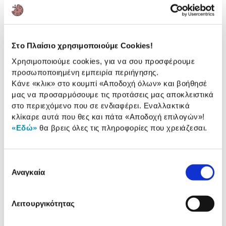
Αναλυτική
Αναλυτική παρουσίαση
παρουσίαση
Στο Πλαίσιο χρησιμοποιούμε Cookies!
Προδιαγραφές
Χρησιμοποιούμε cookies, για να σου προσφέρουμε
Χαρακτηριστικά
προσωποποιημένη εμπειρία περιήγησης.
προϊόντος
Κάνε «κλικ» στο κουμπί
«Αποδοχή όλων»
και βοήθησέ
μας να προσαρμόσουμε τις προτάσεις μας αποκλειστικά
Αξιολογήσεις
Αξιολογήσεις
στο περιεχόμενο που σε ενδιαφέρει. Εναλλακτικά
κλίκαρε αυτά που θες και πάτα
«Αποδοχή επιλογών»
!
«Εδώ»
θα βρεις όλες τις πληροφορίες που χρειάζεσαι.
Δες τι κλίκαραν όσοι είδαν το ίδιο
προϊόν με εσένα!
Επιλογή
Αναγκαία
συγκατάθεσης
Λειτουργικότητας