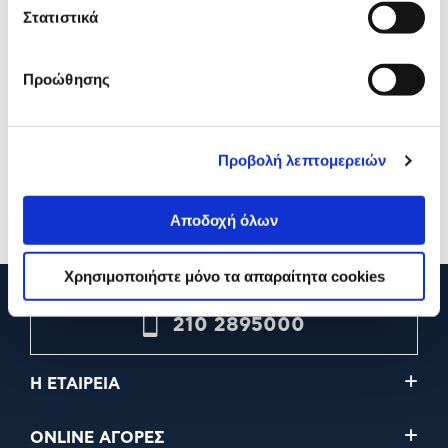
Στατιστικά
Προώθησης
Sentio Φωτιστικό Γραφείου
Sentio Φωτιστικό Γραφεί
Led Μαύρο LD 12
Led Λευκό LD 11
Προβολή λεπτομερειών
16,90€
16,90€
Προσθήκη
Προσθήκη
Αποδοχή όλων
Χρησιμοποιήστε μόνο τα απαραίτητα cookies
210 2895000
Η ΕΤΑΙΡΕΙΑ
ONLINE ΑΓΟΡΕΣ