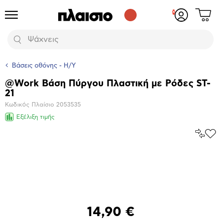
Δες
Προϊόντα
Σύνδεση
το
ή
καλάθι
εγγραφή
Αναζήτηση
σου
Βάσεις οθόνης - Η/Υ
@Work Βάση Πύργου Πλαστική με Ρόδες ST-
Βασικά
21
χαρακτηριστικά
Κωδικός Πλαίσιο
2053535
Εξέλιξη τιμής
Σύγκρ
Προ
το
στα
Αγα
Μεγέθυνση
φωτογραφίας
14,90 €