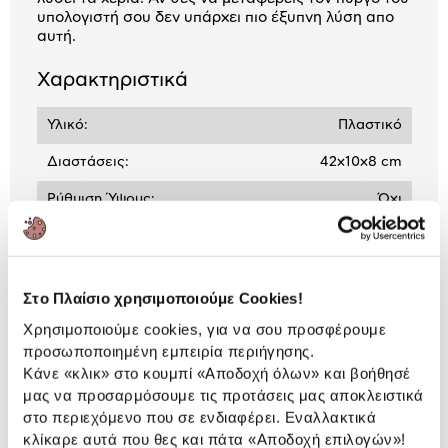
υπολογιστή σου δεν υπάρχει πιο έξυπνη λύση απο
αυτή.
Χαρακτηριστικά
Υλικό:
Πλαστικό
Διαστάσεις:
42x10x8 cm
Ρύθμιση Ύψους:
Όχι
Αναλυτική
Αναλυτική παρουσίαση
Στο Πλαίσιο χρησιμοποιούμε Cookies!
παρουσίαση
Χρησιμοποιούμε cookies, για να σου προσφέρουμε
Προδιαγραφές
προσωποποιημένη εμπειρία περιήγησης.
Χαρακτηριστικά
Κάνε «κλικ» στο κουμπί
«Αποδοχή όλων»
και βοήθησέ
προϊόντος
μας να προσαρμόσουμε τις προτάσεις μας αποκλειστικά
στο περιεχόμενο που σε ενδιαφέρει. Εναλλακτικά
Αξιολογήσεις
Αξιολογήσεις
κλίκαρε αυτά που θες και πάτα
«Αποδοχή επιλογών»
!