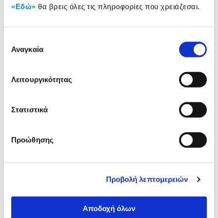
«Εδώ»
θα βρεις όλες τις πληροφορίες που χρειάζεσαι.
Δες τι κλίκαραν όσοι είδαν το ίδιο
Επιλογή
προϊόν με εσένα!
Αναγκαία
συγκατάθεσης
Λειτουργικότητας
Στατιστικά
Προώθησης
Turbo-X Βάση Gaming H/Y
Q-Connect Βάση Πύργου
PCS-150
Μεταλλική με Ρόδες Μαύ
Προβολή λεπτομερειών
19,90€
39,90€
Αποδοχή όλων
Προσθήκη
Προσθήκη