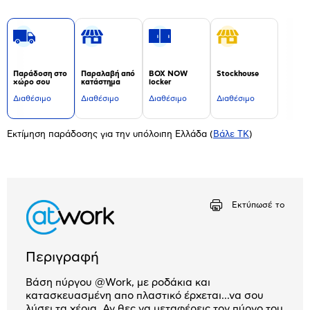
Παράδοση στο
Παραλαβή από
BOX NOW
Stockhouse
χώρο σου
κατάστημα
locker
Διαθέσιμο
Διαθέσιμο
Διαθέσιμο
Διαθέσιμο
Εκτίμηση παράδοσης για την υπόλοιπη Ελλάδα
(
Βάλε ΤΚ
)
Εκτύπωσέ το
Περιγραφή
Bάση πύργου @Work, με ροδάκια και
κατασκευασμένη απο πλαστικό έρχεται...να σου
λύσει τα χέρια. Αν θες να μεταφέρεις τον πύργο του